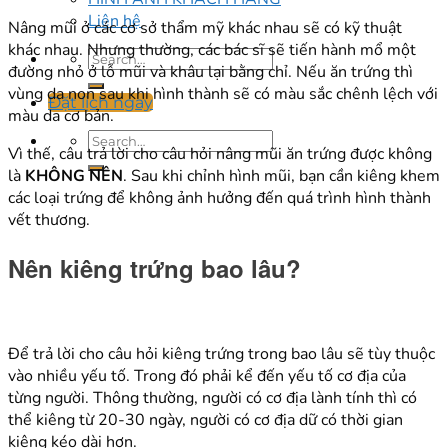
Liên hệ
Nâng mũi ở các cơ sở thẩm mỹ khác nhau sẽ có kỹ thuật
khác nhau. Nhưng thường, các bác sĩ sẽ tiến hành mổ một
đường nhỏ ở lỗ mũi và khâu lại bằng chỉ. Nếu ăn trứng thì
vùng da non sau khi hình thành sẽ có màu sắc chênh lệch với
Đặt lịch ngay
màu da cơ bản.
Vì thế, câu trả lời cho câu hỏi nâng mũi ăn trứng được không
là
KHÔNG NÊN
. Sau khi chỉnh hình mũi, bạn cần kiêng khem
các loại trứng để không ảnh hưởng đến quá trình hình thành
vết thương.
Nên kiêng trứng bao lâu?
Để trả lời cho câu hỏi kiêng trứng trong bao lâu sẽ tùy thuộc
vào nhiều yếu tố. Trong đó phải kể đến yếu tố cơ địa của
từng người. Thông thường, người có cơ địa lành tính thì có
thể kiêng từ 20-30 ngày, người có cơ địa dữ có thời gian
kiêng kéo dài hơn.