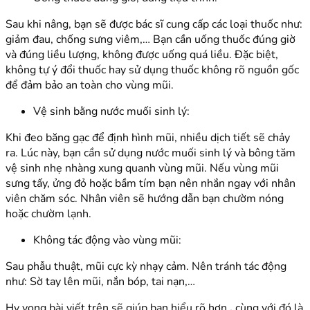
Sau khi nâng, bạn sẽ được bác sĩ cung cấp các loại thuốc như:
giảm đau, chống sưng viêm,… Bạn cần uống thuốc đúng giờ
và đúng liều lượng, không được uống quá liều. Đặc biệt,
không tự ý đổi thuốc hay sử dụng thuốc không rõ nguồn gốc
để đảm bảo an toàn cho vùng mũi.
Vệ sinh bằng nước muối sinh lý:
Khi đeo băng gạc để định hình mũi, nhiều dịch tiết sẽ chảy
ra. Lúc này, bạn cần sử dụng nước muối sinh lý và bông tăm
vệ sinh nhẹ nhàng xung quanh vùng mũi. Nếu vùng mũi
sưng tấy, ửng đỏ hoặc bầm tím bạn nên nhắn ngay với nhân
viên chăm sóc. Nhân viên sẽ hướng dẫn bạn chườm nóng
hoặc chườm lạnh.
Không tác động vào vùng mũi:
Sau phẫu thuật, mũi cực kỳ nhạy cảm. Nên tránh tác động
như: Sờ tay lên mũi, nắn bóp, tai nạn,…
Hy vọng bài viết trên sẽ giúp bạn hiểu rõ hơn
,
cùng với đó là