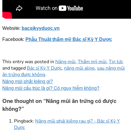
Website:
bacsikyyduoc.vn
Facebook:
Phẫu Thuật thẩm mỹ Bác sĩ Kỳ Y Dược
This entry was posted in
Nâng mũi
,
Thẩm mỹ mũi
,
Tin tức
and tagged
Bác sĩ Kỳ Y Dược
,
nâng mũi aline
,
sau nâng mũi
ăn trứng được không
.
Nâng mũi phải kiêng gì?
Nâng mũi cấu trúc là gì? Có nguy hiểm không?
One thought on “
Nâng mũi ăn trứng có được
không?
”
Pingback:
Nâng mũi phải kiêng rau gì? - Bác sĩ Kỳ Y
Dược