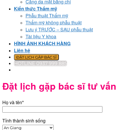
Căng da mặt bằng chỉ
Kiến thức Thẩm mỹ
Phẫu thuật Thẩm mỹ
Thẩm mỹ không phẫu thuật
Lưu ý TRƯỚC – SAU phẫu thuật
Tài liệu Y khoa
HÌNH ẢNH KHÁCH HÀNG
Liên hệ
ĐẶT LỊCH GẶP BÁC SĨ
HOTLINE 0937 999 885
Đặt lịch gặp bác sĩ tư vấn
Họ và tên*
Tỉnh thành sinh sống