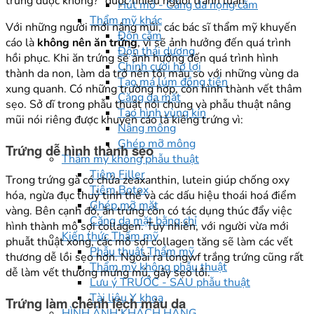
trứng được không?” được nhiều người tranh luận.
Hút mỡ - Căng da nọng cằm
Thẩm mỹ khác
Với những người mới nâng mũi, các bác sĩ thẩm mỹ khuyến
Độn cằm
cáo là
không nên ăn trứng
, vì sẽ ảnh hưởng đến quá trình
Độn thái dương
hồi phục. Khi ăn trứng sẽ ảnh hưởng đến quá trình hình
Chỉnh cười hở lợi
thành da non, làm da trở nên tối màu so với những vùng da
Tạo má lúm đồng tiền
xung quanh. Có những trường hợp, còn hình thành vết thâm
Căng da mặt
sẹo. Sở dĩ trong phẫu thuật nói chung và phẫu thuật nâng
Tạo hình vùng kín
mũi nói riêng được khuyến cáo là kiêng trứng vì:
Nâng mông
Ghép mỡ mông
Trứng dễ hình thành sẹo
Thẩm mỹ không phẫu thuật
Tiêm Filler
Trong trứng gà có chứa zeaxanthin, lutein giúp chống oxy
Tiêm Botox
hóa, ngừa đục thuỷ tinh thể và các dấu hiệu thoái hoá điểm
Ghép mỡ mặt
vàng. Bên cạnh đó, ăn trứng còn có tác dụng thúc đẩy việc
Căng da mặt bằng chỉ
hình thành mô sợi collagen. Tuy nhiên, với người vừa mới
Kiến thức Thẩm mỹ
phuẫt thuật xong, các mô sợi collagen tăng sẽ làm các vết
Phẫu thuật Thẩm mỹ
thương dễ lồi sẹo hơn. Ngoài ra longwf trắng trứng cũng rất
Thẩm mỹ không phẫu thuật
dễ làm vết thương mưng mủ, gây sẹo lồi.
Lưu ý TRƯỚC - SAU phẫu thuật
Tài liệu Y khoa
Trứng làm chênh lệch màu da
HÌNH ẢNH KHÁCH HÀNG