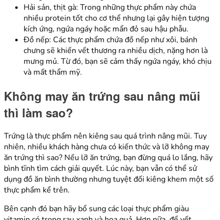
Hải sản, thịt gà: Trong những thực phẩm này chứa
nhiều protein tốt cho cơ thể nhưng lại gây hiện tượng
kích ứng, ngứa ngáy hoặc mẩn đỏ sau hậu phẫu.
Đồ nếp: Các thực phẩm chứa đồ nếp như xôi, bánh
chưng sẽ khiến vết thương ra nhiều dịch, nặng hơn là
mưng mủ. Từ đó, bạn sẽ cảm thấy ngứa ngáy, khó chịu
và mất thẩm mỹ.
Không may ăn trứng sau nâng mũi
thì làm sao?
Trứng là thực phẩm nên kiêng sau quá trình nâng mũi. Tuy
nhiên, nhiều khách hàng chưa có kiến thức và lỡ không may
ăn trứng thì sao? Nếu lỡ ăn trứng, bạn đừng quá lo lắng, hãy
bình tĩnh tìm cách giải quyết. Lúc này, bạn vẫn có thể sử
dụng đồ ăn bình thường nhưng tuyệt đối kiêng khem một số
thực phẩm kể trên.
Bên cạnh đó bạn hãy bổ sung các loại thực phẩm giàu
vitamin có trong rau xanh và hoa quả. Hơn nữa, để vết