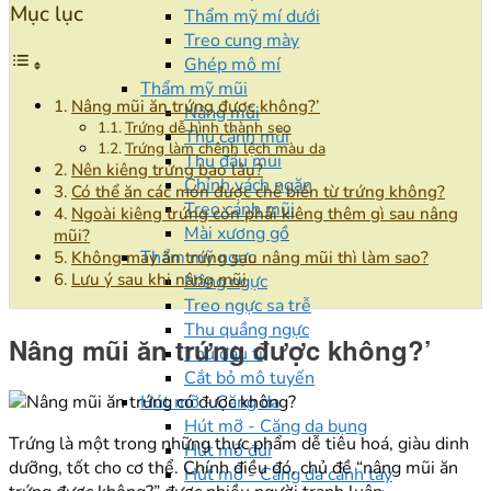
Mục lục
Thẩm mỹ mí dưới
Treo cung mày
Ghép mô mí
Thẩm mỹ mũi
Nâng mũi ăn trứng được không?’
Nâng mũi
Trứng dễ hình thành sẹo
Thu cánh mũi
Trứng làm chênh lệch màu da
Thu đầu mũi
Nên kiêng trứng bao lâu?
Chỉnh vách ngăn
Có thể ăn các món được chế biến từ trứng không?
Treo cánh mũi
Ngoài kiêng trứng còn phải kiêng thêm gì sau nâng
Mài xương gồ
mũi?
Thẩm mỹ ngực
Không may ăn trứng sau nâng mũi thì làm sao?
Lưu ý sau khi nâng mũi
Nâng ngực
Treo ngực sa trễ
Thu quầng ngực
Nâng mũi ăn trứng được không?’
Thu đầu ti
Cắt bỏ mô tuyến
Hút mỡ - Căng da
Hút mỡ - Căng da bụng
Trứng là một trong những thực phẩm dễ tiêu hoá, giàu dinh
Hút mỡ đùi
dưỡng, tốt cho cơ thể. Chính điều đó, chủ đề “nâng mũi ăn
Hút mỡ - Căng da cánh tay