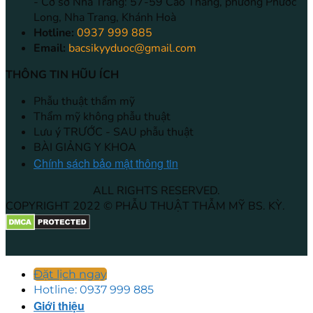
- Cơ sở Nha Trang: 57-59 Cao Thắng, phường Phước
Long, Nha Trang, Khánh Hoà
Hotline:
0937 999 885
Email:
bacsikyyduoc@gmail.com
THÔNG TIN HŨU ÍCH
Phẫu thuật thẩm mỹ
Thẩm mỹ không phẫu thuật
Lưu ý TRƯỚC - SAU phẫu thuật
BÀI GIẢNG Y KHOA
Chính sách bảo mật thông tin
ALL RIGHTS RESERVED.
COPYRIGHT 2022 © PHẪU THUẬT THẪM MỸ BS. KỲ.
Đặt lịch ngay
Hotline: 0937 999 885
Giới thiệu