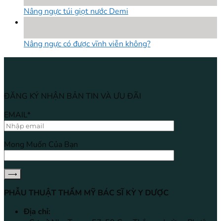
Th8
Nâng ngực túi giọt nước Demi
18
Th8
Nâng ngực có được vĩnh viễn không?
ĐĂNG KÝ NHẬN BẢN TIN VÀ ƯU ĐÃI
EMAIL*
Mong Muốn Của Bạn
PHẪU THUẬT THẨM MỸ BÁC SĨ KỲ Y DƯỢC
Địa chỉ: