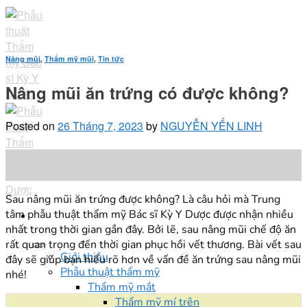
Skip
to
content
Nâng mũi
,
Thẩm mỹ mũi
,
Tin tức
Nâng mũi ăn trứng có được không?
Posted on
26 Tháng 7, 2023
by
NGUYỄN YẾN LINH
26
Th7
Sau nâng mũi ăn trứng được không? Là câu hỏi mà Trung
tâm phẫu thuật thẩm mỹ Bác sĩ Kỳ Y Dược được nhận nhiều
nhất trong thời gian gần đây. Bởi lẽ, sau nâng mũi chế độ ăn
rất quan trọng đến thời gian phục hồi vết thương. Bài vết sau
Giới thiệu
đây sẽ giúp bạn hiểu rõ hơn về vấn đề ăn trứng sau nâng mũi
Phẫu thuật thẩm mỹ
nhé!
Thẩm mỹ mắt
Thẩm mỹ mí trên