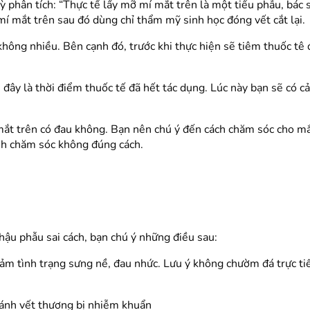
ỳ phân tích: “Thực tế lấy mỡ mí mắt trên là một tiểu phẫu, bác
 mí mắt trên sau đó dùng chỉ thẩm mỹ sinh học đóng vết cắt lại.
hông nhiều. Bên cạnh đó, trước khi thực hiện sẽ tiêm thuốc tê
, đây là thời điểm thuốc tế đã hết tác dụng. Lúc này bạn sẽ có
mắt trên có đau không. Bạn nên chú ý đến cách chăm sóc cho mắt
ình chăm sóc không đúng cách.
hậu phẫu sai cách, bạn chú ý những điều sau:
 tình trạng sưng nề, đau nhức. Lưu ý không chườm đá trực tiếp
ránh vết thương bị nhiễm khuẩn