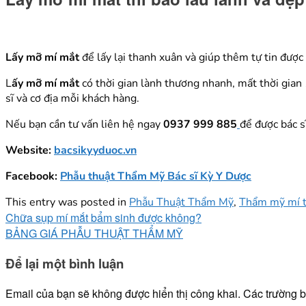
Lấy mỡ mí mắt
để lấy lại thanh xuân và giúp thêm tự tin đượ
L
ấy mỡ mí mắt
có thời gian lành thương nhanh, mất thời gian
sĩ và cơ địa mỗi khách hàng.
Nếu bạn cần tư vấn liên hệ ngay
0937 999 885
để được bác s
Website:
bacsikyyduoc.vn
Facebook:
Phẫu thuật Thẩm Mỹ Bác sĩ Kỳ Y Dược
This entry was posted in
Phẫu Thuật Thẩm Mỹ
,
Thẩm mỹ mí 
Chữa sụp mí mắt bẩm sinh được không?
BẢNG GIÁ PHẪU THUẬT THẨM MỸ
Để lại một bình luận
Email của bạn sẽ không được hiển thị công khai.
Các trường 