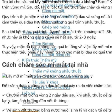
Trả lời cho câu hỏi
lấy mỡ mí mắt trên có đau không?
Bác sĩ K
Tạo má lúm đồng tiền
trên vùng mí. Sau đó, lấy đi các túi mỡ thừa gây chảy xệ vùng
Căng da mặt
Tạo hình vùng kín
Quy trình thực hiện nhẹ nhàng nên mức độ đau và sưng nề là k
Nâng mông
cảm thấy quá đau hay khó chịu trong quá trình phẫu thuật.
Ghép mỡ mông
Sau khi kết thúc quá trình lấy mỡ mí mắt trên khoảng từ 2-3h
Thẩm mỹ không phẫu thuật
nhức này là không đáng kể và sẽ hết sau từ 2-3 ngày.
Tiêm Filler
Tiêm Botox
Tuy vậy, mặc dù bạn không cần quá lo lắng về việc lấy mỡ mí 
Ghép mỡ mặt
thực hiện tiểu phẫu này nhằm tránh cho mắt bị đau do quá tr
Căng da mặt bằng chỉ
Kiến thức Thẩm mỹ
Cách chăm sóc mí mắt tại nhà
Phẫu thuật Thẩm mỹ
Thẩm mỹ không phẫu thuật
Lưu ý TRƯỚC - SAU phẫu thuật
Tài liệu Y khoa
Để tránh được những cơn đau kéo dài xảy ra do việc chăm sóc 
HÌNH ẢNH KHÁCH HÀNG
Liên hệ
✓ Chườm mát trong vòng 2 ngày đầu sau khi phẫu thuật để giảm
lạnh, làm ảnh hưởng đến vết thương.
✓ Vệ sinh vết thương bằng nước muối sinh lý và gạc y tế để t