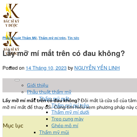
Skip
to
content
Phẫu Thuật Thẩm Mỹ
,
Thẩm mỹ mí trên
,
Tin tức
Lấy mỡ mí mắt trên có đau không?
Posted on
14 Tháng 10, 2023
by
NGUYỄN YẾN LINH
14
Giới thiệu
Th10
Phẫu thuật thẩm mỹ
Thẩm mỹ mắt
Lấy mỡ mí mắt trên có đau không?
Đôi mắt là cửa sổ của tâm
Thẩm mỹ mí trên
mỡ mí mắt để thay đổi. Cùng tìm hiểu xem phương pháp này 
Thẩm mỹ mí dưới
Treo cung mày
Mục lục
Ghép mô mí
Thẩm mỹ mũi