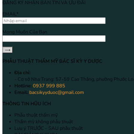
ĐĂNG KÝ NHẬN BẢN TIN VÀ ƯU ĐÃI
EMAIL*
Mong Muốn Của Bạn
PHẪU THUẬT THẨM MỸ BÁC SĨ KỲ Y DƯỢC
Địa chỉ:
- Cơ sở Nha Trang: 57-59 Cao Thắng, phường Phước Lo
Hotline:
0937 999 885
Email:
bacsikyyduoc@gmail.com
THÔNG TIN HŨU ÍCH
Phẫu thuật thẩm mỹ
Thẩm mỹ không phẫu thuật
Lưu ý TRƯỚC - SAU phẫu thuật