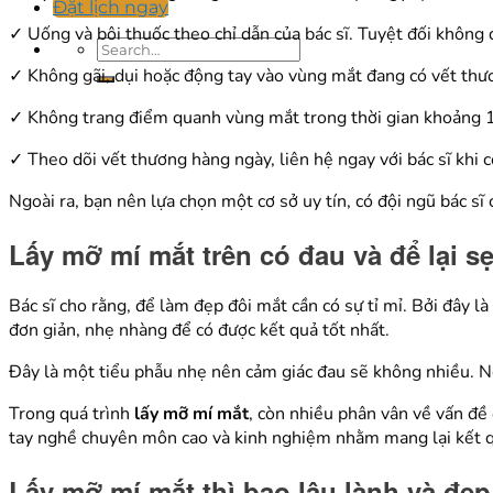
Đặt lịch ngay
✓ Uống và bôi thuốc theo chỉ dẫn của bác sĩ. Tuyệt đối không d
✓ Không gãi, dụi hoặc động tay vào vùng mắt đang có vết thư
✓ Không trang điểm quanh vùng mắt trong thời gian khoảng 1
✓ Theo dõi vết thương hàng ngày, liên hệ ngay với bác sĩ khi 
Ngoài ra, bạn nên lựa chọn một cơ sở uy tín, có đội ngũ bác 
Lấy mỡ mí mắt trên có đau và để lại 
Bác sĩ cho rằng, để làm đẹp đôi mắt cần có sự tỉ mỉ. Bởi đây 
đơn giản, nhẹ nhàng để có được kết quả tốt nhất.
Đây là một tiểu phẫu nhẹ nên cảm giác đau sẽ không nhiều. Ng
Trong quá trình
lấy mỡ mí mắt
, còn nhiều phân vân về vấn đề 
tay nghề chuyên môn cao và kinh nghiệm nhằm mang lại kết q
Lấy mỡ mí mắt thì bao lâu lành và đẹp