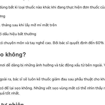
ùng bất kì loại thuốc nào khác khi đang thực hiện đơn thuốc của
ơng
 tháng sau khi lấy mỡ mí mắt trên
có dấu hiệu bất thường
sĩ có chuyên môn và tay nghề cao. Bởi bác sĩ quyết định đến 60
sẹo không?
là nơi dễ dàng bị những ảnh hưởng và tác động xấu từ bên ngoài.
oài ra, bác sĩ sẽ luôn kê thuốc giảm đau sau phẫu thuật cho kh
có để lại sẹo không. Những vết sẹo vùng mắt có thể nhìn thấy ra 
uả tốt nhất.
 tự nhiên