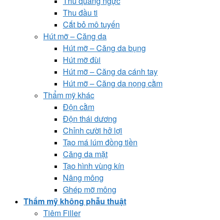
Thu quầng ngực
Thu đầu ti
Cắt bỏ mô tuyến
Hút mỡ – Căng da
Hút mỡ – Căng da bụng
Hút mỡ đùi
Hút mỡ – Căng da cánh tay
Hút mỡ – Căng da nọng cằm
Thẩm mỹ khác
Độn cằm
Độn thái dương
Chỉnh cười hở lợi
Tạo má lúm đồng tiền
Căng da mặt
Tạo hình vùng kín
Nâng mông
Ghép mỡ mông
Thẩm mỹ không phẫu thuật
Tiêm Filler