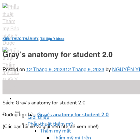
Skip
to
content
KIẾN THỨC THẨM MỸ
,
Tài liệu Y khoa
Gray’s anatomy for student 2.0
Posted on
12 Tháng 9, 2023
12 Tháng 9, 2023
by
NGUYỄN Y
12
Th9
Sách: Gray’s anatomy for student 2.0
Đường link bài:
Gray’s anatomy for student 2.0
Giới thiệu
Phẫu thuật thẩm mỹ
(Các bạn tải về và giải nén file để xem nhé!)
Thẩm mỹ mắt
Thẩm mỹ mí trên