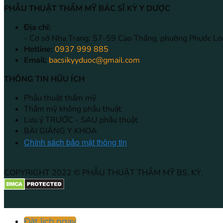
PHẪU THUẬT THẨM MỸ BÁC SĨ KỲ Y DƯỢC
Địa chỉ:
- Cơ sở Nha Trang: 57-59 Cao Thắng, phường Phước Lo
Hotline:
0937 999 885
Email:
bacsikyyduoc@gmail.com
THÔNG TIN HŨU ÍCH
Phẫu thuật thẩm mỹ
Thẩm mỹ không phẫu thuật
Lưu ý TRƯỚC - SAU phẫu thuật
BÀI GIẢNG Y KHOA
Chính sách bảo mật thông tin
COPYRIGHT 2022 © PHẪU THUẬT THẪM MỸ BS. KỲ.
Đặt lịch ngay