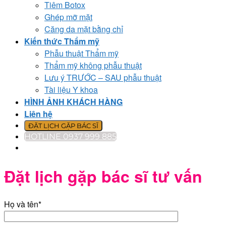
Tiêm Botox
Ghép mỡ mặt
Căng da mặt bằng chỉ
Kiến thức Thẩm mỹ
Phẫu thuật Thẩm mỹ
Thẩm mỹ không phẫu thuật
Lưu ý TRƯỚC – SAU phẫu thuật
Tài liệu Y khoa
HÌNH ẢNH KHÁCH HÀNG
Liên hệ
ĐẶT LỊCH GẶP BÁC SĨ
HOTLINE 0937 999 885
Đặt lịch gặp bác sĩ tư vấn
Họ và tên*