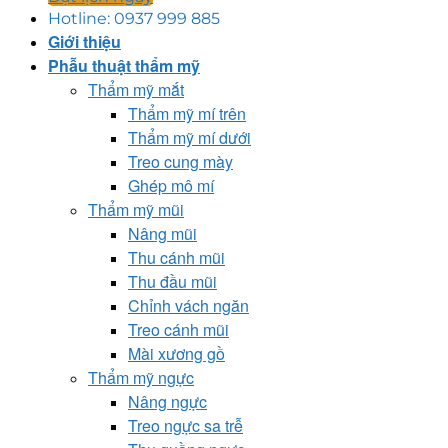
Hotline: 0937 999 885
Giới thiệu
Phẫu thuật thẩm mỹ
Thẩm mỹ mắt
Thẩm mỹ mí trên
Thẩm mỹ mí dưới
Treo cung mày
Ghép mô mí
Thẩm mỹ mũi
Nâng mũi
Thu cánh mũi
Thu đầu mũi
Chỉnh vách ngăn
Treo cánh mũi
Mài xương gồ
Thẩm mỹ ngực
Nâng ngực
Treo ngực sa trễ