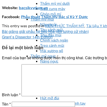
Thẩm mỹ mí dưới
Website:
bacsikyyduoc.vn
Treo cung mày
Ghép mô mí
Facebook:
Phẫu thuật Thẩm Mỹ Bác sĩ Kỳ Y Dược
Thẩm mỹ mũi
Nâng mũi
This entry was posted in
KIẾN THỨC THẨM MỸ
,
Tài liệu Y k
Thu cánh mũi
Bài giảng giải phẫu hệ tiêu hóa (đối tượng cử nhân)
Thu đầu mũi
Grant`s Dissector 14th Edition
Chỉnh vách ngăn
Treo cánh mũi
Để lại một bình luận
Mài xương gồ
Thẩm mỹ ngực
Email của bạn sẽ không được hiển thị công khai.
Các trường 
Nâng ngực
Treo ngực sa trễ
Thu quầng ngực
Thu đầu ti
Cắt bỏ mô tuyến
Hút mỡ - Căng da
Hút mỡ - Căng da bụng
Bình luận
*
Hút mỡ đùi
Hút mỡ - Căng da cánh tay
Tên
*