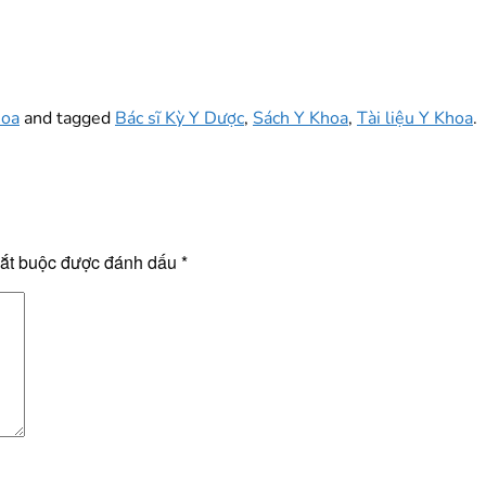
hoa
and tagged
Bác sĩ Kỳ Y Dược
,
Sách Y Khoa
,
Tài liệu Y Khoa
.
bắt buộc được đánh dấu
*