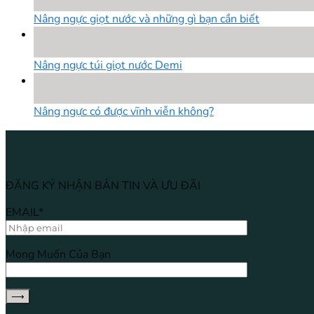
Th8
Nâng ngực giọt nước và những gì bạn cần biết
18
Th8
Nâng ngực túi giọt nước Demi
18
Th8
Nâng ngực có được vĩnh viễn không?
ĐĂNG KÝ NHẬN BẢN TIN VÀ ƯU ĐÃI
EMAIL*
Mong Muốn Của Bạn