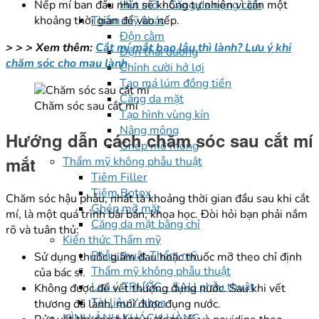
Hút mỡ - Căng da nọng cằm
Nếp mí ban đầu nhìn sẽ không tự nhiên vì cần một
Thẩm mỹ khác
khoảng thời gian để vào nếp.
Độn cằm
> > > Xem thêm:
Cắt mí mắt bao lâu thì lành? Lưu ý khi
Độn thái dương
chăm sóc cho mau lành
Chỉnh cười hở lợi
Tạo má lúm đồng tiền
Căng da mặt
Chăm sóc sau cắt mí
Tạo hình vùng kín
Nâng mông
Hướng dẫn cách chăm sóc sau cắt mí
Ghép mỡ mông
mắt
Thẩm mỹ không phẫu thuật
Tiêm Filler
Tiêm Botox
Chăm sóc hậu phẫu, nhất là khoảng thời gian đầu sau khi cắt
Ghép mỡ mặt
mí, là một quá trình bài bản, khoa học. Đòi hỏi bạn phải nắm
Căng da mặt bằng chỉ
rõ và tuân thủ:
Kiến thức Thẩm mỹ
Phẫu thuật Thẩm mỹ
Sử dụng thuốc giảm đau hoặc thuốc mỡ theo chỉ định
Thẩm mỹ không phẫu thuật
của bác sĩ.
Lưu ý TRƯỚC - SAU phẫu thuật
Không được để vết thượng đụng nước. Sau khi vết
Tài liệu Y khoa
thương đã lành, mới được đụng nước.
HÌNH ẢNH KHÁCH HÀNG