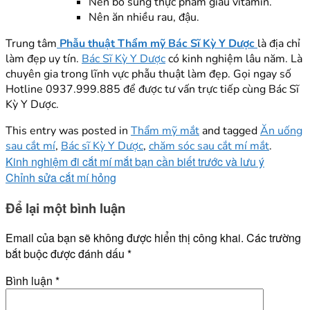
Nên bổ sung thực phẩm giàu vitamin.
Nên ăn nhiều rau, đậu.
Trung tâm
Phẫu thuật Thẩm mỹ Bác Sĩ Kỳ Y Dược
là địa chỉ
làm đẹp uy tín.
Bác Sĩ Kỳ Y Dược
có kinh nghiệm lâu năm. Là
chuyên gia trong lĩnh vực phẫu thuật làm đẹp. Gọi ngay số
Hotline 0937.999.885 để được tư vấn trực tiếp cùng Bác Sĩ
Kỳ Y Dược.
This entry was posted in
Thẩm mỹ mắt
and tagged
Ăn uống
sau cắt mí
,
Bác sĩ Kỳ Y Dược
,
chăm sóc sau cắt mí mắt
.
Kinh nghiệm đi cắt mí mắt bạn cần biết trước và lưu ý
Chỉnh sửa cắt mí hỏng
Để lại một bình luận
Email của bạn sẽ không được hiển thị công khai.
Các trường
bắt buộc được đánh dấu
*
Bình luận
*