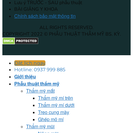
Lưu ý TRƯỚC - SAU phẫu thuật
BÀI GIẢNG Y KHOA
Chính sách bảo mật thông tin
ALL RIGHTS RESERVED.
COPYRIGHT 2022 © PHẪU THUẬT THẪM MỸ BS. KỲ.
Đặt lịch ngay
Hotline: 0937 999 885
Giới thiệu
Phẫu thuật thẩm mỹ
Thẩm mỹ mắt
Thẩm mỹ mí trên
Thẩm mỹ mí dưới
Treo cung mày
Ghép mô mí
Thẩm mỹ mũi