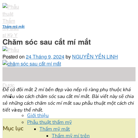
Skip
to
content
Thẩm mỹ mắt
Chăm sóc sau cắt mí mắt
Posted on
24 Tháng 9, 2024
by
NGUYỄN YẾN LINH
24
Th9
Để có đôi mắt 2 mí bền đẹp vào nếp rõ ràng phụ thuộc khá
nhiều vào cách chăm sóc sau cắt mí mắt. Bài viết này sẽ chia
sẻ những cách chăm sóc mí mắt sau phẫu thuật một cách chi
tiết và cụ thể nhất.
Giới thiệu
Phẫu thuật thẩm mỹ
Mục lục
Thẩm mỹ mắt
Thẩm mỹ mí trên