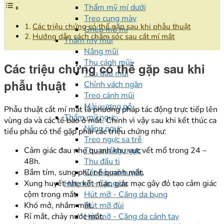
Thẩm mỹ mí dưới
Treo cung mày
Các triệu chứng có thể gặp sau khi phẫu thuật
Ghép mô mí
Hướng dẫn cách chăm sóc sau cắt mí mắt
Thẩm mỹ mũi
Nâng mũi
Thu cánh mũi
Các triệu chứng có thể gặp sau khi
Thu đầu mũi
phẫu thuật
Chỉnh vách ngăn
Treo cánh mũi
Mài xương gồ
Phẫu thuật cắt mí mắt là phương pháp tác động trực tiếp lên
Thẩm mỹ ngực
vùng da và các tế bào ở mắt. Chính vì vậy sau khi kết thúc ca
Nâng ngực
tiểu phẫu có thể gặp phải các triệu chứng như:
Treo ngực sa trễ
Thu quầng ngực
Cảm giác đau nhẹ quanh khu vực vết mổ trong 24 –
Thu đầu ti
48h.
Cắt bỏ mô tuyến
Bầm tím, sưng phù nề quanh mắt.
Hút mỡ - Căng da
Xung huyết nhẹ kết mạc, giác mạc gây đỏ tạo cảm giác
Hút mỡ - Căng da bụng
cộm trong mắt.
Hút mỡ đùi
Khó mở, nhắm mắt.
Hút mỡ - Căng da cánh tay
Rỉ mắt, chảy nước mắt.