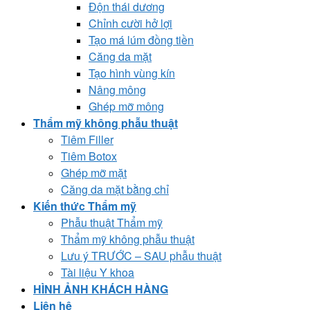
Độn thái dương
Chỉnh cười hở lợi
Tạo má lúm đồng tiền
Căng da mặt
Tạo hình vùng kín
Nâng mông
Ghép mỡ mông
Thẩm mỹ không phẫu thuật
Tiêm Filler
Tiêm Botox
Ghép mỡ mặt
Căng da mặt bằng chỉ
Kiến thức Thẩm mỹ
Phẫu thuật Thẩm mỹ
Thẩm mỹ không phẫu thuật
Lưu ý TRƯỚC – SAU phẫu thuật
Tài liệu Y khoa
HÌNH ẢNH KHÁCH HÀNG
Liên hệ