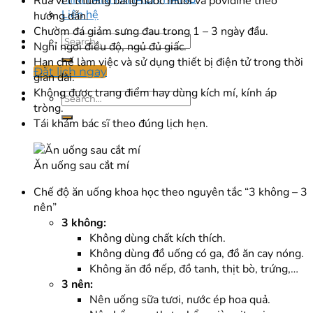
Rửa vết thương bằng nước muối và povidine theo
Liên hệ
hướng dẫn.
Chườm đá giảm sưng đau trong 1 – 3 ngày đầu.
Nghỉ ngơi điều độ, ngủ đủ giấc.
Hạn chế làm việc và sử dụng thiết bị điện tử trong thời
Đặt lịch ngay
gian dài.
Không được trang điểm hay dùng kích mí, kính áp
tròng.
Tái khám bác sĩ theo đúng lịch hẹn.
Ăn uống sau cắt mí
Chế độ ăn uống khoa học theo nguyên tắc “3 không – 3
nên”
3 không:
Không dùng chất kích thích.
Không dùng đồ uống có ga, đồ ăn cay nóng.
Không ăn đồ nếp, đồ tanh, thịt bò, trứng,…
3 nên:
Nên uống sữa tươi, nước ép hoa quả.