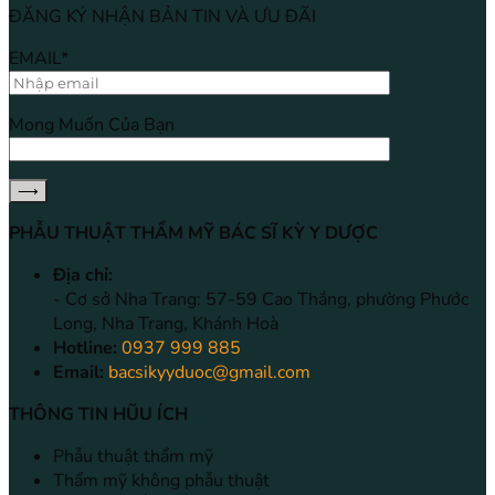
ĐĂNG KÝ NHẬN BẢN TIN VÀ ƯU ĐÃI
EMAIL*
Mong Muốn Của Bạn
PHẪU THUẬT THẨM MỸ BÁC SĨ KỲ Y DƯỢC
Địa chỉ:
- Cơ sở Nha Trang: 57-59 Cao Thắng, phường Phước
Long, Nha Trang, Khánh Hoà
Hotline:
0937 999 885
Email:
bacsikyyduoc@gmail.com
THÔNG TIN HŨU ÍCH
Phẫu thuật thẩm mỹ
Thẩm mỹ không phẫu thuật