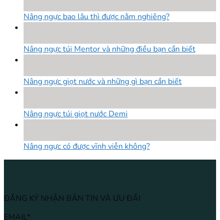
Th8
Nâng ngực bao lâu thì được nằm nghiêng?
18
Th8
Nâng ngực túi Mentor và những điều bạn cần biết
18
Th8
Nâng ngực giọt nước và những gì bạn cần biết
18
Th8
Nâng ngực túi giọt nước Demi
18
Th8
Nâng ngực có được vĩnh viễn không?
ĐĂNG KÝ NHẬN BẢN TIN VÀ ƯU ĐÃI
EMAIL*