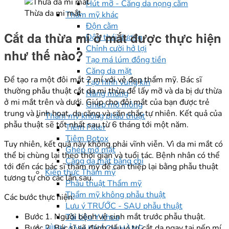
Hút mỡ - Căng da nọng cằm
Thừa da mi mắt
Thẩm mỹ khác
Độn cằm
Cắt da thừa mi ở mắt được thực hiện
Độn thái dương
Chỉnh cười hở lợi
như thế nào?
Tạo má lúm đồng tiền
Căng da mặt
Để tạo ra một đôi mắt 2 mí với vẻ đẹp thẩm mỹ. Bác sĩ
Tạo hình vùng kín
thường phẫu thuật cắt da mi thừa để lấy mỡ và da bị dư thừa
Nâng mông
ở mi mắt trên và dưới. Giúp cho đôi mắt của bạn được trẻ
Ghép mỡ mông
trung và linh hoạt, da căng và săn chắc tự nhiên. Kết quả của
Thẩm mỹ không phẫu thuật
phẫu thuật sẽ tốt nhất sau từ 6 tháng tới một năm.
Tiêm Filler
Tiêm Botox
Tuy nhiên, kết quả này không phải vĩnh viễn. Vì da mi mắt có
Ghép mỡ mặt
thể bị chùng lại theo thời gian và tuổi tác. Bệnh nhân có thể
Căng da mặt bằng chỉ
tới đến các bác sĩ thẩm mỹ để can thiệp lại bằng phẫu thuật
Kiến thức Thẩm mỹ
tương tự cho các lần sau.
Phẫu thuật Thẩm mỹ
Thẩm mỹ không phẫu thuật
Các bước thực hiện:
Lưu ý TRƯỚC - SAU phẫu thuật
Bước 1. Người bệnh vệ sinh mắt trước phẫu thuật.
Tài liệu Y khoa
Bước 2. Bác sĩ sẽ đánh dấu vị trí cắt da ngay tại nếp mí
HÌNH ẢNH KHÁCH HÀNG