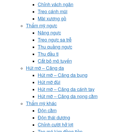
Chỉnh vách ngăn
Treo cánh mũi
Mài xương gồ
Thẩm mỹ ngực
Nâng ngực
Treo ngực sa trễ
Thu quầng ngực
Thu đầu ti
Cắt bỏ mô tuyến
Hút mỡ – Căng da
Hút mỡ – Căng da bụng
Hút mỡ đùi
Hút mỡ – Căng da cánh tay
Hút mỡ – Căng da nọng cằm
Thẩm mỹ khác
Độn cằm
Độn thái dương
Chỉnh cười hở lợi
Tạo má lúm đồng tiền