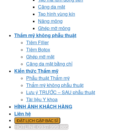
Căng da mặt
Tạo hình vùng kín
Nâng mông
Ghép mỡ mông
Thẩm mỹ không phẫu thuật
Tiêm Filler
Tiêm Botox
Ghép mỡ mặt
Căng da mặt bằng chỉ
Kiến thức Thẩm mỹ
Phẫu thuật Thẩm mỹ
Thẩm mỹ không phẫu thuật
Lưu ý TRƯỚC – SAU phẫu thuật
Tài liệu Y khoa
HÌNH ẢNH KHÁCH HÀNG
Liên hệ
ĐẶT LỊCH GẶP BÁC SĨ
HOTLINE 0937 999 885