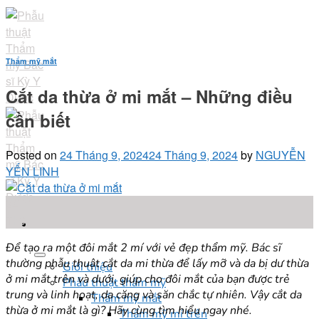
Skip
to
content
Thẩm mỹ mắt
Cắt da thừa ở mi mắt – Những điều
cần biết
Posted on
24 Tháng 9, 2024
24 Tháng 9, 2024
by
NGUYỄN
YẾN LINH
24
Th9
Để tạo ra một đôi mắt 2 mí với vẻ đẹp thẩm mỹ. Bác sĩ
thường phẫu thuật cắt da mi thừa để lấy mỡ và da bị dư thừa
Giới thiệu
ở mi mắt trên và dưới, giúp cho đôi mắt của bạn được trẻ
Phẫu thuật thẩm mỹ
trung và linh hoạt, da căng và săn chắc tự nhiên. Vậy cắt da
Thẩm mỹ mắt
thừa ở mi mắt là gì? Hãy cùng tìm hiểu ngay nhé.
Thẩm mỹ mí trên