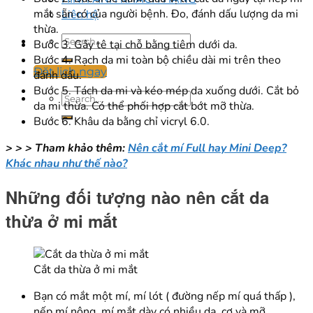
mắt sẵn có của người bệnh. Đo, đánh dấu lượng da mi
Liên hệ
thừa.
Bước 3. Gây tê tại chỗ bằng tiêm dưới da.
Bước 4. Rạch da mi toàn bộ chiều dài mi trên theo
Đặt lịch ngay
đánh dấu.
Bước 5. Tách da mi và kéo mép da xuống dưới. Cắt bỏ
da mi thừa. Có thể phối hợp cắt bớt mỡ thừa.
Bước 6. Khâu da bằng chỉ vicryl 6.0.
> > > Tham khảo thêm:
Nên cắt mí Full hay Mini Deep?
Khác nhau như thế nào?
Những đối tượng nào nên cắt da
thừa ở mi mắt
Cắt da thừa ở mi mắt
Bạn có mắt một mí, mí lót ( đường nếp mí quá thấp ),
nếp mí nông, mí mắt dày có nhiều da, cơ và mỡ.