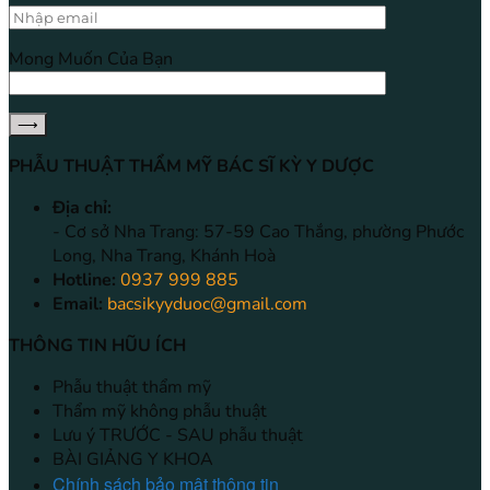
Mong Muốn Của Bạn
PHẪU THUẬT THẨM MỸ BÁC SĨ KỲ Y DƯỢC
Địa chỉ:
- Cơ sở Nha Trang: 57-59 Cao Thắng, phường Phước
Long, Nha Trang, Khánh Hoà
Hotline:
0937 999 885
Email:
bacsikyyduoc@gmail.com
THÔNG TIN HŨU ÍCH
Phẫu thuật thẩm mỹ
Thẩm mỹ không phẫu thuật
Lưu ý TRƯỚC - SAU phẫu thuật
BÀI GIẢNG Y KHOA
Chính sách bảo mật thông tin