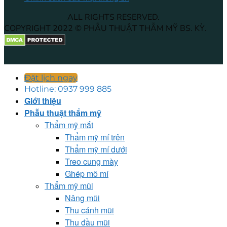
ALL RIGHTS RESERVED.
COPYRIGHT 2022 © PHẪU THUẬT THẪM MỸ BS. KỲ.
Đặt lịch ngay
Hotline: 0937 999 885
Giới thiệu
Phẫu thuật thẩm mỹ
Thẩm mỹ mắt
Thẩm mỹ mí trên
Thẩm mỹ mí dưới
Treo cung mày
Ghép mô mí
Thẩm mỹ mũi
Nâng mũi
Thu cánh mũi
Thu đầu mũi