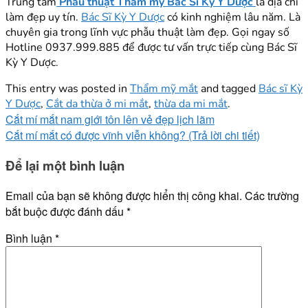
Trung tâm
Phẫu thuật Thẩm mỹ Bác Sĩ Kỳ Y Dược
là địa chỉ
làm đẹp uy tín.
Bác Sĩ Kỳ Y Dược
có kinh nghiệm lâu năm. Là
chuyên gia trong lĩnh vực phẫu thuật làm đẹp. Gọi ngay số
Hotline 0937.999.885 để được tư vấn trực tiếp cùng Bác Sĩ
Kỳ Y Dược.
This entry was posted in
Thẩm mỹ mắt
and tagged
Bác sĩ Kỳ
Y Dược
,
Cắt da thừa ở mi mắt
,
thừa da mi mắt
.
Cắt mí mắt nam giới tôn lên vẻ đẹp lịch lãm
Cắt mí mắt có được vĩnh viễn không? (Trả lời chi tiết)
Để lại một bình luận
Email của bạn sẽ không được hiển thị công khai.
Các trường
bắt buộc được đánh dấu
*
Bình luận
*