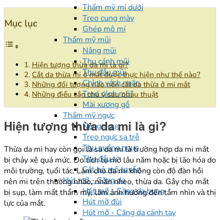
Thẩm mỹ mí dưới
Treo cung mày
Mục lục
Ghép mô mí
Thẩm mỹ mũi
Nâng mũi
Thu cánh mũi
Hiện tượng thừa da mi là gì?
Thu đầu mũi
Cắt da thừa mi ở mắt được thực hiện như thế nào?
Chỉnh vách ngăn
Những đối tượng nào nên cắt da thừa ở mi mắt
Treo cánh mũi
Những điều cần chú ý sau phẫu thuật
Mài xương gồ
Thẩm mỹ ngực
Hiện tượng thừa da mi là gì?
Nâng ngực
Treo ngực sa trễ
Thu quầng ngực
Thừa da mi hay còn gọi là sa da mi là trường hợp da mi mắt
Thu đầu ti
bị chảy xệ quá mức. Do tích tụ mỡ lâu năm hoặc bị lão hóa do
Cắt bỏ mô tuyến
môi trường, tuổi tác. Làm cho da mi không còn độ đàn hồi
Hút mỡ - Căng da
nên mi trên thường nhão, nhăn nheo, thừa da. Gây cho mắt
Hút mỡ - Căng da bụng
bị sụp, làm mất thẩm mỹ, làm ảnh hưởng đến tầm nhìn và thị
Hút mỡ đùi
lực của mắt.
Hút mỡ - Căng da cánh tay