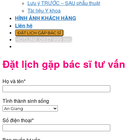
Lưu ý TRƯỚC – SAU phẫu thuật
Tài liệu Y khoa
HÌNH ẢNH KHÁCH HÀNG
Liên hệ
ĐẶT LỊCH GẶP BÁC SĨ
HOTLINE 0937 999 885
Đặt lịch gặp bác sĩ tư vấn
Họ và tên*
Tỉnh thành sinh sống
Số điện thoại*
Bạn muốn tư vấn