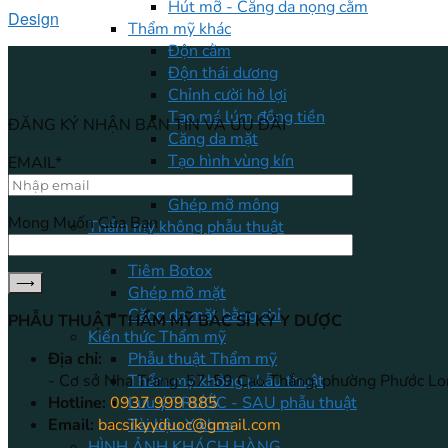
Hút mỡ - Căng da nọng cằm
Design
Thẩm mỹ khác
Độn cằm
Độn thái dương
Chỉnh cười hở lợi
Tạo má lúm đồng tiền
ĐĂNG KÝ NHẬN BẢN TIN VÀ ƯU ĐÃI
Căng da mặt
Tạo hình vùng kín
EMAIL*
Nâng mông
Ghép mỡ mông
Mong Muốn Của Bạn
Thẩm mỹ không phẫu thuật
Tiêm Filler
Tiêm Botox
Ghép mỡ mặt
Căng da mặt bằng chỉ
PHẪU THUẬT THẨM MỸ BÁC SĨ KỲ Y DƯỢC
Kiến thức Thẩm mỹ
Địa chỉ:
Phẫu thuật Thẩm mỹ
- Cơ sở Nha Trang: 57-59 Cao Thắng, phường Phước Lo
Thẩm mỹ không phẫu thuật
Hotline:
0937 999 885
Lưu ý TRƯỚC - SAU phẫu thuật
Email:
bacsikyyduoc@gmail.com
Tài liệu Y khoa
HÌNH ẢNH KHÁCH HÀNG