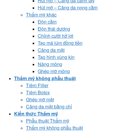
Hút mỡ – Căng da cánh tay
Hút mỡ – Căng da nọng cằm
Thẩm mỹ khác
Độn cằm
Độn thái dương
Chỉnh cười hở lợi
Tạo má lúm đồng tiền
Căng da mặt
Tạo hình vùng kín
Nâng mông
Ghép mỡ mông
Thẩm mỹ không phẫu thuật
Tiêm Filler
Tiêm Botox
Ghép mỡ mặt
Căng da mặt bằng chỉ
Kiến thức Thẩm mỹ
Phẫu thuật Thẩm mỹ
Thẩm mỹ không phẫu thuật