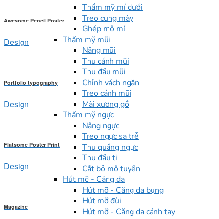
Thẩm mỹ mí dưới
Treo cung mày
Awesome Pencil Poster
Ghép mô mí
Thẩm mỹ mũi
Design
Nâng mũi
Thu cánh mũi
Thu đầu mũi
Chỉnh vách ngăn
Portfolio typography
Treo cánh mũi
Design
Mài xương gồ
Thẩm mỹ ngực
Nâng ngực
Treo ngực sa trễ
Flatsome Poster Print
Thu quầng ngực
Thu đầu ti
Design
Cắt bỏ mô tuyến
Hút mỡ - Căng da
Hút mỡ - Căng da bụng
Hút mỡ đùi
Magazine
Hút mỡ - Căng da cánh tay