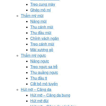
Treo cung mày
Ghép mô mí
Thẩm mỹ mũi
Nâng mũi
Thu cánh mũi
Thu đầu mũi
Chỉnh vách ngăn
Treo cánh mũi
Mài xương gồ
Thẩm mỹ ngực
Nâng ngực
Treo ngực sa trễ
Thu quầng ngực
Thu đầu ti
Cắt bỏ mô tuyến
Hút mỡ – Căng da
Hút mỡ – Căng da bụng
Hút mỡ đùi