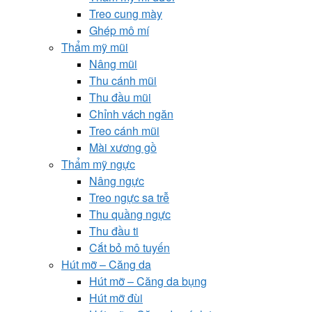
Treo cung mày
Ghép mô mí
Thẩm mỹ mũi
Nâng mũi
Thu cánh mũi
Thu đầu mũi
Chỉnh vách ngăn
Treo cánh mũi
Mài xương gồ
Thẩm mỹ ngực
Nâng ngực
Treo ngực sa trễ
Thu quầng ngực
Thu đầu ti
Cắt bỏ mô tuyến
Hút mỡ – Căng da
Hút mỡ – Căng da bụng
Hút mỡ đùi