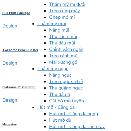
Thẩm mỹ mí dưới
Treo cung mày
FL3 Print Package
Ghép mô mí
Thẩm mỹ mũi
Design
Nâng mũi
Thu cánh mũi
Thu đầu mũi
Chỉnh vách ngăn
Awesome Pencil Poster
Treo cánh mũi
Mài xương gồ
Design
Thẩm mỹ ngực
Nâng ngực
Treo ngực sa trễ
Flatsome Poster Print
Thu quầng ngực
Thu đầu ti
Design
Cắt bỏ mô tuyến
Hút mỡ - Căng da
Hút mỡ - Căng da bụng
Hút mỡ đùi
Magazine
Hút mỡ - Căng da cánh tay