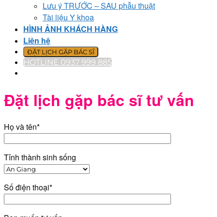
Lưu ý TRƯỚC – SAU phẫu thuật
Tài liệu Y khoa
HÌNH ẢNH KHÁCH HÀNG
Liên hệ
ĐẶT LỊCH GẶP BÁC SĨ
HOTLINE 0937 999 885
Đặt lịch gặp bác sĩ tư vấn
Họ và tên*
Tỉnh thành sinh sống
Số điện thoại*