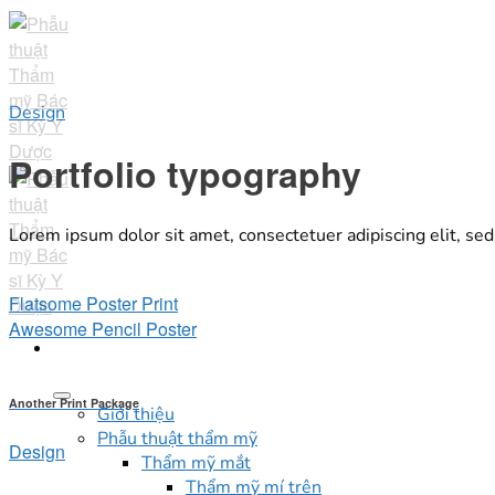
Skip
to
content
Design
Portfolio typography
Lorem ipsum dolor sit amet, consectetuer adipiscing elit, s
Flatsome Poster Print
Awesome Pencil Poster
Another Print Package
Giới thiệu
Phẫu thuật thẩm mỹ
Design
Thẩm mỹ mắt
Thẩm mỹ mí trên