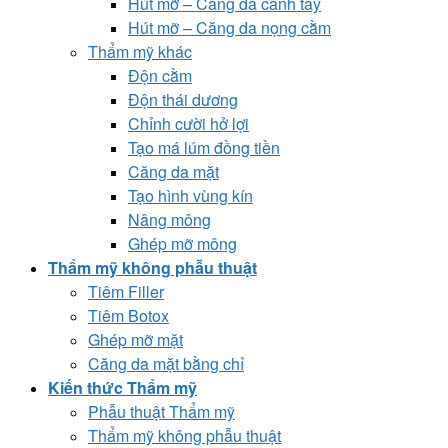
Hút mỡ – Căng da cánh tay
Hút mỡ – Căng da nọng cằm
Thẩm mỹ khác
Độn cằm
Độn thái dương
Chỉnh cười hở lợi
Tạo má lúm đồng tiền
Căng da mặt
Tạo hình vùng kín
Nâng mông
Ghép mỡ mông
Thẩm mỹ không phẫu thuật
Tiêm Filler
Tiêm Botox
Ghép mỡ mặt
Căng da mặt bằng chỉ
Kiến thức Thẩm mỹ
Phẫu thuật Thẩm mỹ
Thẩm mỹ không phẫu thuật