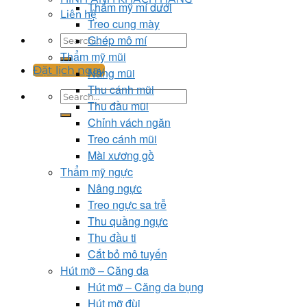
Thẩm mỹ mí dưới
Liên hệ
Treo cung mày
Ghép mô mí
Thẩm mỹ mũi
Đặt lịch ngay
Nâng mũi
Thu cánh mũi
Thu đầu mũi
Chỉnh vách ngăn
Treo cánh mũi
Mài xương gồ
Thẩm mỹ ngực
Nâng ngực
Treo ngực sa trễ
Thu quầng ngực
Thu đầu ti
Cắt bỏ mô tuyến
Hút mỡ – Căng da
Hút mỡ – Căng da bụng
Hút mỡ đùi