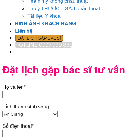
Thẩm mỹ không phẫu thuật
Lưu ý TRƯỚC – SAU phẫu thuật
Tài liệu Y khoa
HÌNH ẢNH KHÁCH HÀNG
Liên hệ
ĐẶT LỊCH GẶP BÁC SĨ
HOTLINE 0937 999 885
Đặt lịch gặp bác sĩ tư vấn
Họ và tên*
Tỉnh thành sinh sống
Số điện thoại*