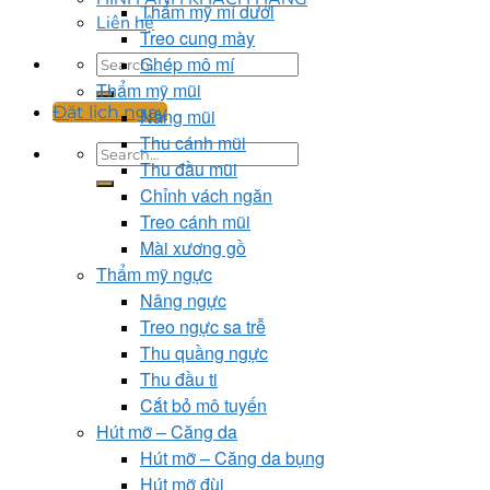
Thẩm mỹ mí dưới
Liên hệ
Treo cung mày
Ghép mô mí
Thẩm mỹ mũi
Đặt lịch ngay
Nâng mũi
Thu cánh mũi
Thu đầu mũi
Chỉnh vách ngăn
Treo cánh mũi
Mài xương gồ
Thẩm mỹ ngực
Nâng ngực
Treo ngực sa trễ
Thu quầng ngực
Thu đầu ti
Cắt bỏ mô tuyến
Hút mỡ – Căng da
Hút mỡ – Căng da bụng
Hút mỡ đùi