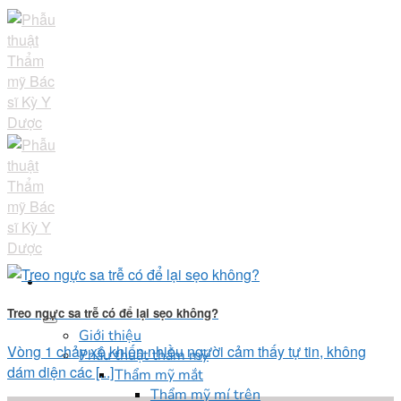
Skip
to
content
Treo ngực sa trễ có để lại sẹo không?
Giới thiệu
Vòng 1 chảy xệ khiến nhiều người cảm thấy tự tin, không
Phẫu thuật thẩm mỹ
dám diện các [...]
Thẩm mỹ mắt
Thẩm mỹ mí trên