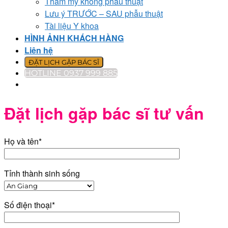
Thẩm mỹ không phẫu thuật
Lưu ý TRƯỚC – SAU phẫu thuật
Tài liệu Y khoa
HÌNH ẢNH KHÁCH HÀNG
Liên hệ
ĐẶT LỊCH GẶP BÁC SĨ
HOTLINE 0937 999 885
Đặt lịch gặp bác sĩ tư vấn
Họ và tên*
Tỉnh thành sinh sống
Số điện thoại*