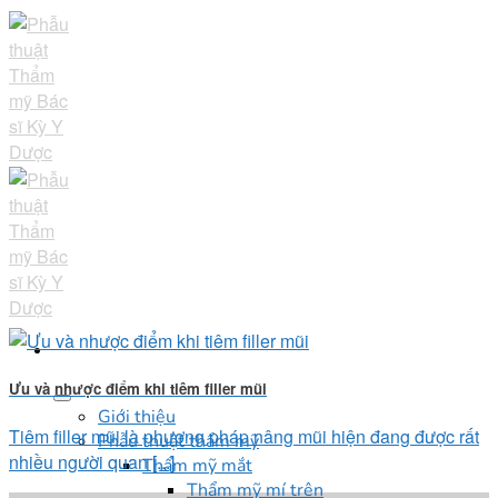
Skip
to
content
Ưu và nhược điểm khi tiêm filler mũi
Giới thiệu
Tiêm filler mũi là phương pháp nâng mũi hiện đang được rất
Phẫu thuật thẩm mỹ
nhiều người quan [...]
Thẩm mỹ mắt
Thẩm mỹ mí trên