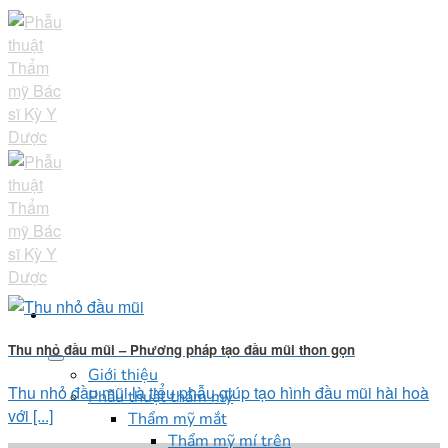
Skip
to
content
Thu nhỏ đầu mũi – Phương pháp tạo đầu mũi thon gọn
Giới thiệu
Thu nhỏ đầu mũi là tiểu phẫu giúp tạo hình đầu mũi hài hoà
Phẫu thuật thẩm mỹ
với [...]
Thẩm mỹ mắt
Thẩm mỹ mí trên