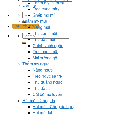
Thẩm mỹ mí dưới
Liên hệ
Treo cung mày
Ghép mô mí
Thẩm mỹ mũi
Đặt lịch ngay
Nâng mũi
Thu cánh mũi
Thu đầu mũi
Chỉnh vách ngăn
Treo cánh mũi
Mài xương gồ
Thẩm mỹ ngực
Nâng ngực
Treo ngực sa trễ
Thu quầng ngực
Thu đầu ti
Cắt bỏ mô tuyến
Hút mỡ – Căng da
Hút mỡ – Căng da bụng
Hút mỡ đùi