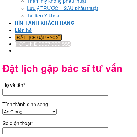
Thẩm mỹ không phẫu thuật
Lưu ý TRƯỚC – SAU phẫu thuật
Tài liệu Y khoa
HÌNH ẢNH KHÁCH HÀNG
Liên hệ
ĐẶT LỊCH GẶP BÁC SĨ
HOTLINE 0937 999 885
Đặt lịch gặp bác sĩ tư vấn
Họ và tên*
Tỉnh thành sinh sống
Số điện thoại*