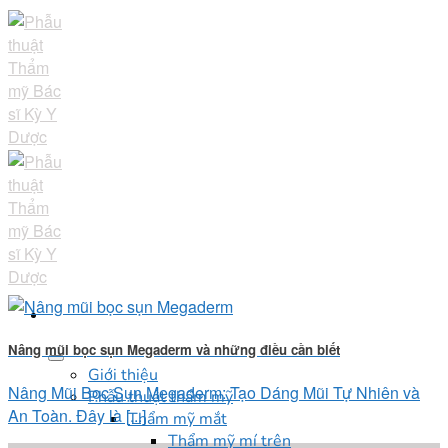
Skip
to
content
Nâng mũi bọc sụn Megaderm và những điều cần biết
Giới thiệu
Nâng Mũi Bọc Sụn Megaderm: Tạo Dáng Mũi Tự Nhiên và
Phẫu thuật thẩm mỹ
An Toàn. Đây là [...]
Thẩm mỹ mắt
Thẩm mỹ mí trên