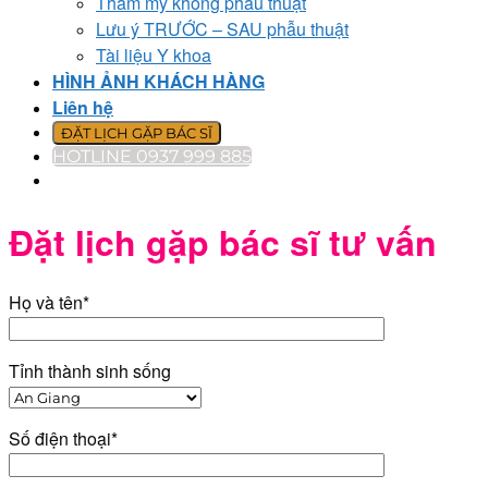
Thẩm mỹ không phẫu thuật
Lưu ý TRƯỚC – SAU phẫu thuật
Tài liệu Y khoa
HÌNH ẢNH KHÁCH HÀNG
Liên hệ
ĐẶT LỊCH GẶP BÁC SĨ
HOTLINE 0937 999 885
Đặt lịch gặp bác sĩ tư vấn
Họ và tên*
Tỉnh thành sinh sống
Số điện thoại*