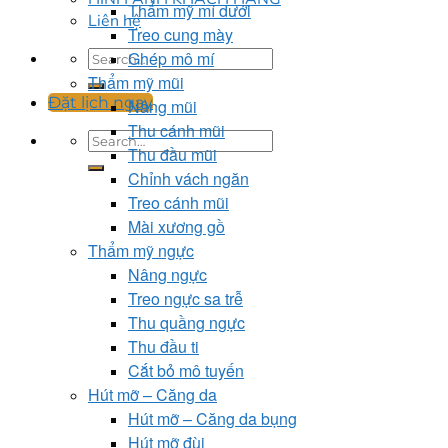
Thẩm mỹ mí dưới
Liên hệ
Treo cung mày
Ghép mô mí
Thẩm mỹ mũi
Đặt lịch ngay
Nâng mũi
Thu cánh mũi
Thu đầu mũi
Chỉnh vách ngăn
Treo cánh mũi
Mài xương gồ
Thẩm mỹ ngực
Nâng ngực
Treo ngực sa trễ
Thu quầng ngực
Thu đầu ti
Cắt bỏ mô tuyến
Hút mỡ – Căng da
Hút mỡ – Căng da bụng
Hút mỡ đùi