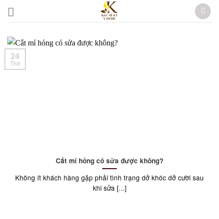
Skip
to
content
24
Th9
Cắt mí hỏng có sửa được không?
Không ít khách hàng gặp phải tình trạng dở khóc dở cười sau
khi sửa [...]