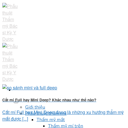
Skip
to
content
Cắt mí Full hay Mini Deep? Khác nhau như thế nào?
Giới thiệu
Cắt mí Full hay Mini Deep đang là những xu hướng thẩm mỹ
Phẫu thuật thẩm mỹ
mắt được [...]
Thẩm mỹ mắt
Thẩm mỹ mí trên