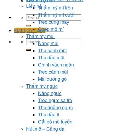
Thẩm mỹ mắt
Liên hệ
Thẩm mỹ mí trên
Thẩm mỹ mí dưới
Treo cung mày
Ghép mô mí
Đặt lịch ngay
Thẩm mỹ mũi
Nâng mũi
Thu cánh mũi
Thu đầu mũi
Chỉnh vách ngăn
Treo cánh mũi
Mài xương gồ
Thẩm mỹ ngực
Nâng ngực
Treo ngực sa trễ
Thu quầng ngực
Thu đầu ti
Cắt bỏ mô tuyến
Hút mỡ – Căng da