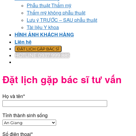
Phẫu thuật Thẩm mỹ
Thẩm mỹ không phẫu thuật
Lưu ý TRƯỚC – SAU phẫu thuật
Tài liệu Y khoa
HÌNH ẢNH KHÁCH HÀNG
Liên hệ
ĐẶT LỊCH GẶP BÁC SĨ
HOTLINE 0937 999 885
Đặt lịch gặp bác sĩ tư vấn
Họ và tên*
Tỉnh thành sinh sống
Số điện thoại*