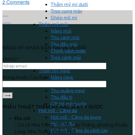
2 Comments
Thẩm mỹ mí dưới
Treo cung mày
04
Ghép mô mí
Th9
Thẩm mỹ mũi
Nâng mũi
Thu cánh mũi
Thu đầu mũi
ĐĂNG KÝ NHẬN BẢN TIN VÀ ƯU ĐÃI
Chỉnh vách ngăn
Treo cánh mũi
EMAIL*
Mài xương gồ
Thẩm mỹ ngực
Nâng ngực
Mong Muốn Của Bạn
Treo ngực sa trễ
Thu quầng ngực
Thu đầu ti
Cắt bỏ mô tuyến
PHẪU THUẬT THẨM MỸ BÁC SĨ KỲ Y DƯỢC
Hút mỡ - Căng da
Hút mỡ - Căng da bụng
Địa chỉ:
Hút mỡ đùi
- Cơ sở Nha Trang: 57-59 Cao Thắng, phường Phước
Hút mỡ - Căng da cánh tay
Long, Nha Trang, Khánh Hoà