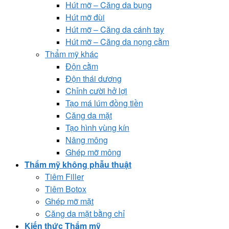
Hút mỡ – Căng da bụng
Hút mỡ đùi
Hút mỡ – Căng da cánh tay
Hút mỡ – Căng da nọng cằm
Thẩm mỹ khác
Độn cằm
Độn thái dương
Chỉnh cười hở lợi
Tạo má lúm đồng tiền
Căng da mặt
Tạo hình vùng kín
Nâng mông
Ghép mỡ mông
Thẩm mỹ không phẫu thuật
Tiêm Filler
Tiêm Botox
Ghép mỡ mặt
Căng da mặt bằng chỉ
Kiến thức Thẩm mỹ