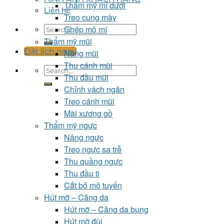
Thẩm mỹ mí dưới
Liên hệ
Treo cung mày
Ghép mô mí
Thẩm mỹ mũi
Đặt lịch ngay
Nâng mũi
Thu cánh mũi
Thu đầu mũi
Chỉnh vách ngăn
Treo cánh mũi
Mài xương gồ
Thẩm mỹ ngực
Nâng ngực
Treo ngực sa trễ
Thu quầng ngực
Thu đầu ti
Cắt bỏ mô tuyến
Hút mỡ – Căng da
Hút mỡ – Căng da bụng
Hút mỡ đùi