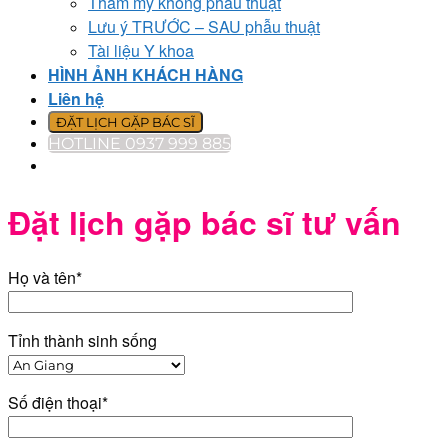
Thẩm mỹ không phẫu thuật
Lưu ý TRƯỚC – SAU phẫu thuật
Tài liệu Y khoa
HÌNH ẢNH KHÁCH HÀNG
Liên hệ
ĐẶT LỊCH GẶP BÁC SĨ
HOTLINE 0937 999 885
Đặt lịch gặp bác sĩ tư vấn
Họ và tên*
Tỉnh thành sinh sống
Số điện thoại*