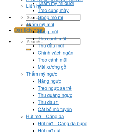
Thẩm mỹ mí dưới
Liên hệ
Treo cung mày
Ghép mô mí
Thẩm mỹ mũi
Đặt lịch ngay
Nâng mũi
Thu cánh mũi
Thu đầu mũi
Chỉnh vách ngăn
Treo cánh mũi
Mài xương gồ
Thẩm mỹ ngực
Nâng ngực
Treo ngực sa trễ
Thu quầng ngực
Thu đầu ti
Cắt bỏ mô tuyến
Hút mỡ – Căng da
Hút mỡ – Căng da bụng
Hút mỡ đùi