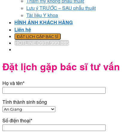
Thẩm mỹ không phẫu thuật
Lưu ý TRƯỚC – SAU phẫu thuật
Tài liệu Y khoa
HÌNH ẢNH KHÁCH HÀNG
Liên hệ
ĐẶT LỊCH GẶP BÁC SĨ
HOTLINE 0937 999 885
Đặt lịch gặp bác sĩ tư vấn
Họ và tên*
Tỉnh thành sinh sống
Số điện thoại*