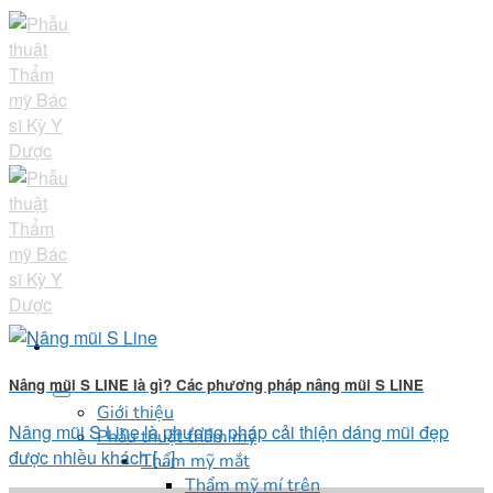
Skip
to
content
Nâng mũi S LINE là gì? Các phương pháp nâng mũi S LINE
Giới thiệu
Nâng mũi S Line là phương pháp cải thiện dáng mũi đẹp
Phẫu thuật thẩm mỹ
được nhiều khách [...]
Thẩm mỹ mắt
Thẩm mỹ mí trên