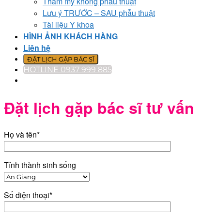
Thẩm mỹ không phẫu thuật
Lưu ý TRƯỚC – SAU phẫu thuật
Tài liệu Y khoa
HÌNH ẢNH KHÁCH HÀNG
Liên hệ
ĐẶT LỊCH GẶP BÁC SĨ
HOTLINE 0937 999 885
Đặt lịch gặp bác sĩ tư vấn
Họ và tên*
Tỉnh thành sinh sống
Số điện thoại*