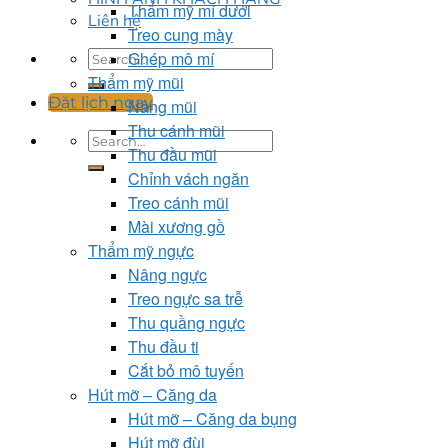
Thẩm mỹ mí dưới
Liên hệ
Treo cung mày
Ghép mô mí
Thẩm mỹ mũi
Đặt lịch ngay
Nâng mũi
Thu cánh mũi
Thu đầu mũi
Chỉnh vách ngăn
Treo cánh mũi
Mài xương gồ
Thẩm mỹ ngực
Nâng ngực
Treo ngực sa trễ
Thu quầng ngực
Thu đầu ti
Cắt bỏ mô tuyến
Hút mỡ – Căng da
Hút mỡ – Căng da bụng
Hút mỡ đùi