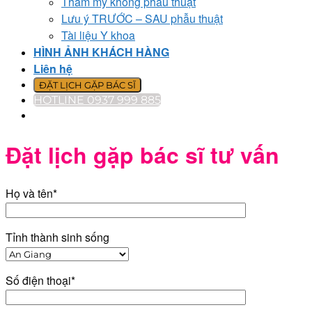
Thẩm mỹ không phẫu thuật
Lưu ý TRƯỚC – SAU phẫu thuật
Tài liệu Y khoa
HÌNH ẢNH KHÁCH HÀNG
Liên hệ
ĐẶT LỊCH GẶP BÁC SĨ
HOTLINE 0937 999 885
Đặt lịch gặp bác sĩ tư vấn
Họ và tên*
Tỉnh thành sinh sống
Số điện thoại*