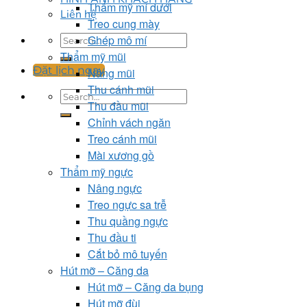
Thẩm mỹ mí dưới
Liên hệ
Treo cung mày
Ghép mô mí
Thẩm mỹ mũi
Đặt lịch ngay
Nâng mũi
Thu cánh mũi
Thu đầu mũi
Chỉnh vách ngăn
Treo cánh mũi
Mài xương gồ
Thẩm mỹ ngực
Nâng ngực
Treo ngực sa trễ
Thu quầng ngực
Thu đầu ti
Cắt bỏ mô tuyến
Hút mỡ – Căng da
Hút mỡ – Căng da bụng
Hút mỡ đùi