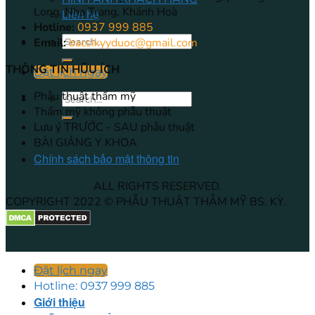
Long, Nha Trang, Khánh Hoà
Liên hệ
Hotline:
0937 999 885
Email:
bacsikyyduoc@gmail.com
THÔNG TIN HŨU ÍCH
Đặt lịch ngay
Phẫu thuật thẩm mỹ
Thẩm mỹ không phẫu thuật
Lưu ý TRƯỚC - SAU phẫu thuật
BÀI GIẢNG Y KHOA
Chính sách bảo mật thông tin
ALL RIGHTS RESERVED.
COPYRIGHT 2022 © PHẪU THUẬT THẪM MỸ BS. KỲ.
Đặt lịch ngay
Hotline: 0937 999 885
Giới thiệu