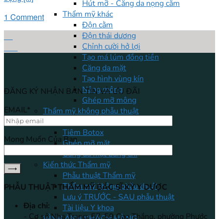
Hút mỡ - Căng da nọng cằm
Thẩm mỹ khác
1 Comment
Độn cằm
17
Độn thái dương
Chỉnh cười hở lợi
Th6
Tạo má lúm đồng tiền
Căng da mặt
Tạo hình vùng kín
Nâng mông
ĐĂNG KÝ NHẬN BẢN TIN VÀ ƯU ĐÃI
Ghép mỡ mông
EMAIL*
Thẩm mỹ không phẫu thuật
Tiêm Filler
Tiêm Botox
Mong Muốn Của Bạn
Ghép mỡ mặt
Căng da mặt bằng chỉ
Kiến thức Thẩm mỹ
Phẫu thuật Thẩm mỹ
Thẩm mỹ không phẫu thuật
PHẪU THUẬT THẨM MỸ BÁC SĨ KỲ Y DƯỢC
Lưu ý TRƯỚC - SAU phẫu thuật
Địa chỉ:
Tài liệu Y khoa
- Cơ sở Nha Trang: 57-59 Cao Thắng, phường Phước
HÌNH ẢNH KHÁCH HÀNG