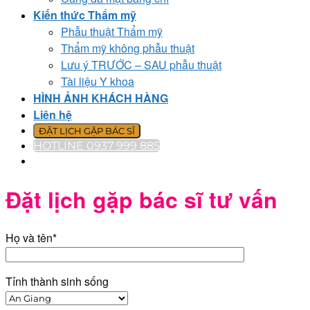
Kiến thức Thẩm mỹ
Phẫu thuật Thẩm mỹ
Thẩm mỹ không phẫu thuật
Lưu ý TRƯỚC – SAU phẫu thuật
Tài liệu Y khoa
HÌNH ẢNH KHÁCH HÀNG
Liên hệ
ĐẶT LỊCH GẶP BÁC SĨ
HOTLINE 0937 999 885
Đặt lịch gặp bác sĩ tư vấn
Họ và tên*
Tỉnh thành sinh sống