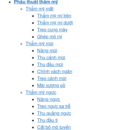
Phẫu thuật thẩm mỹ
Thẩm mỹ mắt
Thẩm mỹ mí trên
Thẩm mỹ mí dưới
Treo cung mày
Ghép mô mí
Thẩm mỹ mũi
Nâng mũi
Thu cánh mũi
Thu đầu mũi
Chỉnh vách ngăn
Treo cánh mũi
Mài xương gồ
Thẩm mỹ ngực
Nâng ngực
Treo ngực sa trễ
Thu quầng ngực
Thu đầu ti
Cắt bỏ mô tuyến