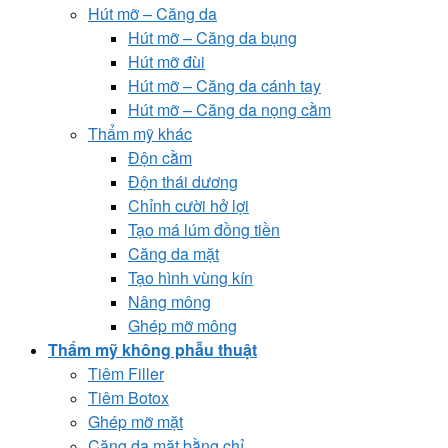
Hút mỡ – Căng da
Hút mỡ – Căng da bụng
Hút mỡ đùi
Hút mỡ – Căng da cánh tay
Hút mỡ – Căng da nọng cằm
Thẩm mỹ khác
Độn cằm
Độn thái dương
Chỉnh cười hở lợi
Tạo má lúm đồng tiền
Căng da mặt
Tạo hình vùng kín
Nâng mông
Ghép mỡ mông
Thẩm mỹ không phẫu thuật
Tiêm Filler
Tiêm Botox
Ghép mỡ mặt
Căng da mặt bằng chỉ