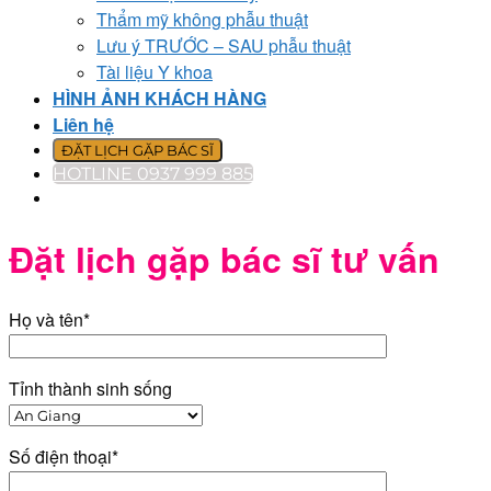
Thẩm mỹ không phẫu thuật
Lưu ý TRƯỚC – SAU phẫu thuật
Tài liệu Y khoa
HÌNH ẢNH KHÁCH HÀNG
Liên hệ
ĐẶT LỊCH GẶP BÁC SĨ
HOTLINE 0937 999 885
Đặt lịch gặp bác sĩ tư vấn
Họ và tên*
Tỉnh thành sinh sống
Số điện thoại*