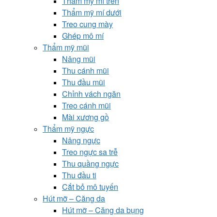
Thẩm mỹ mí trên
Thẩm mỹ mí dưới
Treo cung mày
Ghép mô mí
Thẩm mỹ mũi
Nâng mũi
Thu cánh mũi
Thu đầu mũi
Chỉnh vách ngăn
Treo cánh mũi
Mài xương gồ
Thẩm mỹ ngực
Nâng ngực
Treo ngực sa trễ
Thu quầng ngực
Thu đầu ti
Cắt bỏ mô tuyến
Hút mỡ – Căng da
Hút mỡ – Căng da bụng