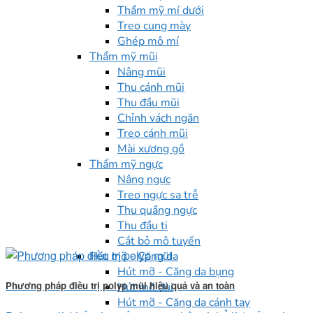
Thẩm mỹ mí dưới
Treo cung mày
Ghép mô mí
Thẩm mỹ mũi
Nâng mũi
Thu cánh mũi
Thu đầu mũi
Chỉnh vách ngăn
Treo cánh mũi
Mài xương gồ
Thẩm mỹ ngực
Nâng ngực
Treo ngực sa trễ
Thu quầng ngực
Thu đầu ti
Cắt bỏ mô tuyến
Hút mỡ - Căng da
Hút mỡ - Căng da bụng
Phương pháp điều trị polyp mũi hiệu quả và an toàn
Hút mỡ đùi
Hút mỡ - Căng da cánh tay