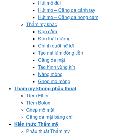
Hút mỡ đùi
Hút mỡ – Căng da cánh tay
Hút mỡ – Căng da nọng cằm
Thẩm mỹ khác
Độn cằm
Độn thái dương
Chỉnh cười hở lợi
Tạo má lúm đồng tiền
Căng da mặt
Tạo hình vùng kín
Nâng mông
Ghép mỡ mông
Thẩm mỹ không phẫu thuật
Tiêm Filler
Tiêm Botox
Ghép mỡ mặt
Căng da mặt bằng chỉ
Kiến thức Thẩm mỹ
Phẫu thuật Thẩm mỹ