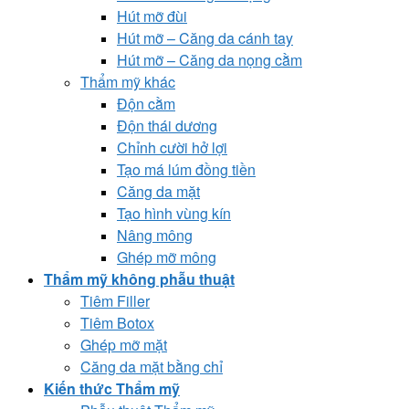
Hút mỡ đùi
Hút mỡ – Căng da cánh tay
Hút mỡ – Căng da nọng cằm
Thẩm mỹ khác
Độn cằm
Độn thái dương
Chỉnh cười hở lợi
Tạo má lúm đồng tiền
Căng da mặt
Tạo hình vùng kín
Nâng mông
Ghép mỡ mông
Thẩm mỹ không phẫu thuật
Tiêm Filler
Tiêm Botox
Ghép mỡ mặt
Căng da mặt bằng chỉ
Kiến thức Thẩm mỹ