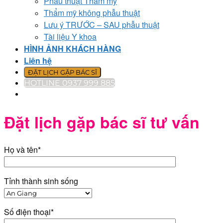
Phẫu thuật Thẩm mỹ
Thẩm mỹ không phẫu thuật
Lưu ý TRƯỚC – SAU phẫu thuật
Tài liệu Y khoa
HÌNH ẢNH KHÁCH HÀNG
Liên hệ
ĐẶT LỊCH GẶP BÁC SĨ
HOTLINE 0937 999 885
Đặt lịch gặp bác sĩ tư vấn
Họ và tên*
Tỉnh thành sinh sống
Số điện thoại*