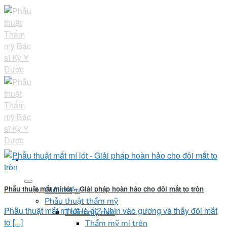
Skip
to
content
Phẫu thuật mắt mí lót – Giải pháp hoàn hảo cho đôi mắt to tròn
Giới thiệu
Phẫu thuật thẩm mỹ
Phẫu thuật mắt mí lót là gì? Nhìn vào gương và thấy đôi mắt
Thẩm mỹ mắt
to [...]
Thẩm mỹ mí trên