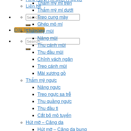
Thẩm mỹ mí trên
Liên hệ
Thẩm mỹ mí dưới
Treo cung mày
Ghép mô mí
Đặt lịch ngay
Thẩm mỹ mũi
Nâng mũi
Thu cánh mũi
Thu đầu mũi
Chỉnh vách ngăn
Treo cánh mũi
Mài xương gồ
Thẩm mỹ ngực
Nâng ngực
Treo ngực sa trễ
Thu quầng ngực
Thu đầu ti
Cắt bỏ mô tuyến
Hút mỡ – Căng da
Hút mỡ – Căng da bụng