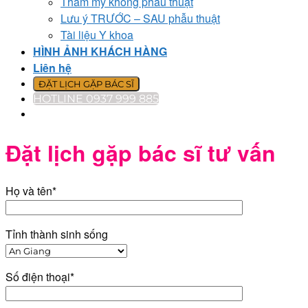
Thẩm mỹ không phẫu thuật
Lưu ý TRƯỚC – SAU phẫu thuật
Tài liệu Y khoa
HÌNH ẢNH KHÁCH HÀNG
Liên hệ
ĐẶT LỊCH GẶP BÁC SĨ
HOTLINE 0937 999 885
Đặt lịch gặp bác sĩ tư vấn
Họ và tên*
Tỉnh thành sinh sống
Số điện thoại*