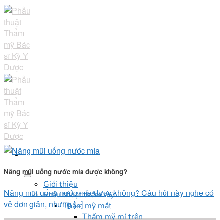
Skip
to
content
Nâng mũi uống nước mía được không?
Giới thiệu
Nâng mũi uống nước mía được không? Câu hỏi này nghe có
Phẫu thuật thẩm mỹ
vẻ đơn giản, nhưng [...]
Thẩm mỹ mắt
Thẩm mỹ mí trên