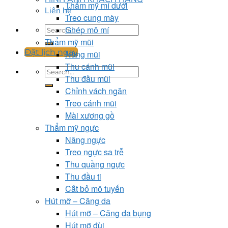
Thẩm mỹ mí dưới
Liên hệ
Treo cung mày
Ghép mô mí
Thẩm mỹ mũi
Đặt lịch ngay
Nâng mũi
Thu cánh mũi
Thu đầu mũi
Chỉnh vách ngăn
Treo cánh mũi
Mài xương gồ
Thẩm mỹ ngực
Nâng ngực
Treo ngực sa trễ
Thu quầng ngực
Thu đầu ti
Cắt bỏ mô tuyến
Hút mỡ – Căng da
Hút mỡ – Căng da bụng
Hút mỡ đùi