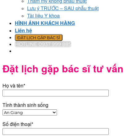
Thẩm mỹ không phẫu thuật
Lưu ý TRƯỚC – SAU phẫu thuật
Tài liệu Y khoa
HÌNH ẢNH KHÁCH HÀNG
Liên hệ
ĐẶT LỊCH GẶP BÁC SĨ
HOTLINE 0937 999 885
Đặt lịch gặp bác sĩ tư vấn
Họ và tên*
Tỉnh thành sinh sống
Số điện thoại*