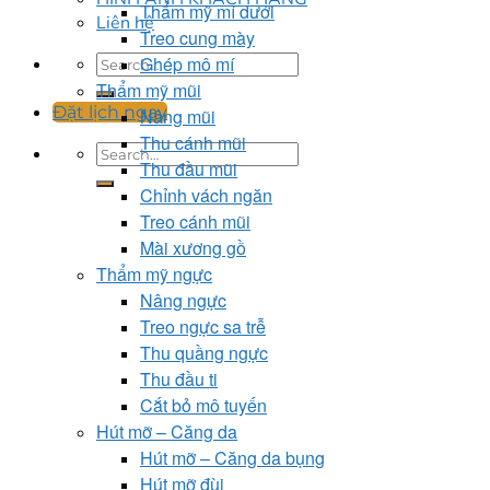
Thẩm mỹ mí dưới
Liên hệ
Treo cung mày
Ghép mô mí
Thẩm mỹ mũi
Đặt lịch ngay
Nâng mũi
Thu cánh mũi
Thu đầu mũi
Chỉnh vách ngăn
Treo cánh mũi
Mài xương gồ
Thẩm mỹ ngực
Nâng ngực
Treo ngực sa trễ
Thu quầng ngực
Thu đầu ti
Cắt bỏ mô tuyến
Hút mỡ – Căng da
Hút mỡ – Căng da bụng
Hút mỡ đùi