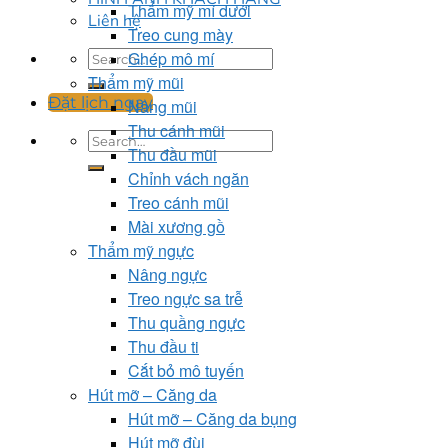
Thẩm mỹ mí dưới
Liên hệ
Treo cung mày
Ghép mô mí
Thẩm mỹ mũi
Đặt lịch ngay
Nâng mũi
Thu cánh mũi
Thu đầu mũi
Chỉnh vách ngăn
Treo cánh mũi
Mài xương gồ
Thẩm mỹ ngực
Nâng ngực
Treo ngực sa trễ
Thu quầng ngực
Thu đầu ti
Cắt bỏ mô tuyến
Hút mỡ – Căng da
Hút mỡ – Căng da bụng
Hút mỡ đùi