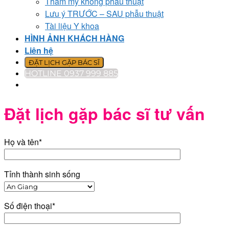
Thẩm mỹ không phẫu thuật
Lưu ý TRƯỚC – SAU phẫu thuật
Tài liệu Y khoa
HÌNH ẢNH KHÁCH HÀNG
Liên hệ
ĐẶT LỊCH GẶP BÁC SĨ
HOTLINE 0937 999 885
Đặt lịch gặp bác sĩ tư vấn
Họ và tên*
Tỉnh thành sinh sống
Số điện thoại*