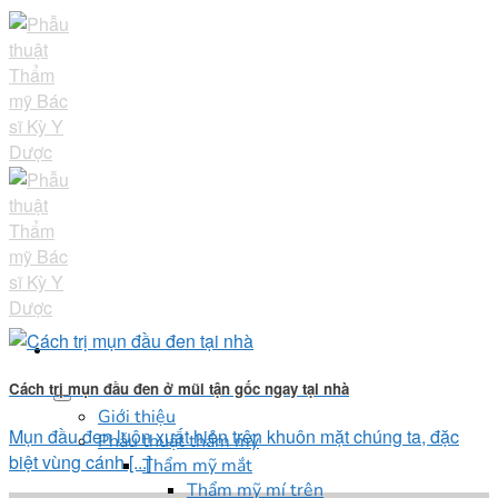
Skip
to
content
Cách trị mụn đầu đen ở mũi tận gốc ngay tại nhà
Giới thiệu
Mụn đầu đen luôn xuất hiện trên khuôn mặt chúng ta, đặc
Phẫu thuật thẩm mỹ
biệt vùng cánh [...]
Thẩm mỹ mắt
Thẩm mỹ mí trên