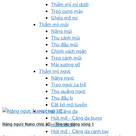
Thẩm mỹ mí dưới
Treo cung mày
Ghép mô mí
Thẩm mỹ mũi
Nâng mũi
Thu cánh mũi
Thu đầu mũi
Chỉnh vách ngăn
Treo cánh mũi
Mài xương gồ
Thẩm mỹ ngực
Nâng ngực
Treo ngực sa trễ
Thu quầng ngực
Thu đầu ti
Cắt bỏ mô tuyến
Hút mỡ - Căng da
Hút mỡ - Căng da bụng
Nâng ngực Nano chip 3D – Tôn tạo dáng vòng 1
Hút mỡ đùi
Hút mỡ - Căng da cánh tay