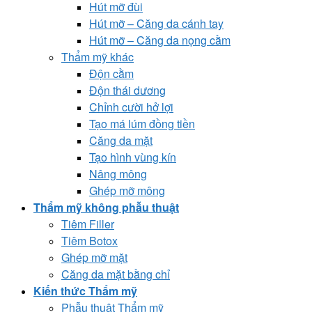
Hút mỡ đùi
Hút mỡ – Căng da cánh tay
Hút mỡ – Căng da nọng cằm
Thẩm mỹ khác
Độn cằm
Độn thái dương
Chỉnh cười hở lợi
Tạo má lúm đồng tiền
Căng da mặt
Tạo hình vùng kín
Nâng mông
Ghép mỡ mông
Thẩm mỹ không phẫu thuật
Tiêm Filler
Tiêm Botox
Ghép mỡ mặt
Căng da mặt bằng chỉ
Kiến thức Thẩm mỹ
Phẫu thuật Thẩm mỹ