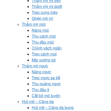
Thẩm mỹ mí trên
Thẩm mỹ mí dưới
Treo cung mày
Ghép mô mí
Thẩm mỹ mũi
Nâng mũi
Thu cánh mũi
Thu đầu mũi
Chỉnh vách ngăn
Treo cánh mũi
Mài xương gồ
Thẩm mỹ ngực
Nâng ngực
Treo ngực sa trễ
Thu quầng ngực
Thu đầu ti
Cắt bỏ mô tuyến
Hút mỡ – Căng da
Hút mỡ – Căng da bụng