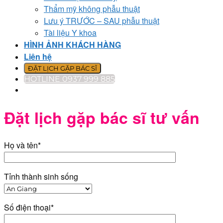
Thẩm mỹ không phẫu thuật
Lưu ý TRƯỚC – SAU phẫu thuật
Tài liệu Y khoa
HÌNH ẢNH KHÁCH HÀNG
Liên hệ
ĐẶT LỊCH GẶP BÁC SĨ
HOTLINE 0937 999 885
Đặt lịch gặp bác sĩ tư vấn
Họ và tên*
Tỉnh thành sinh sống
Số điện thoại*