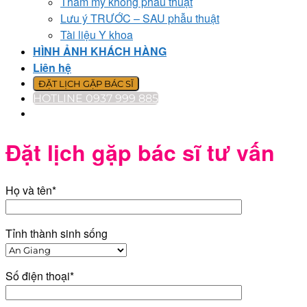
Thẩm mỹ không phẫu thuật
Lưu ý TRƯỚC – SAU phẫu thuật
Tài liệu Y khoa
HÌNH ẢNH KHÁCH HÀNG
Liên hệ
ĐẶT LỊCH GẶP BÁC SĨ
HOTLINE 0937 999 885
Đặt lịch gặp bác sĩ tư vấn
Họ và tên*
Tỉnh thành sinh sống
Số điện thoại*