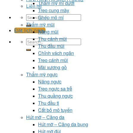
Thẩm mỹ mí dưới
Liên hệ
Treo cung mày
Ghép mô mí
Thẩm mỹ mũi
Đặt lịch ngay
Nâng mũi
Thu cánh mũi
Thu đầu mũi
Chỉnh vách ngăn
Treo cánh mũi
Mài xương gồ
Thẩm mỹ ngực
Nâng ngực
Treo ngực sa trễ
Thu quầng ngực
Thu đầu ti
Cắt bỏ mô tuyến
Hút mỡ – Căng da
Hút mỡ – Căng da bụng
Hút mỡ đùi