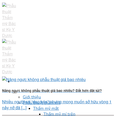
Skip
to
content
Nâng ngực không phẫu thuật giá bao nhiêu? Đắt hơn đặt túi?
Giới thiệu
Nhiều người sợ “dao kéo” nhưng mong muốn sở hữu vòng 1
Phẫu thuật thẩm mỹ
nảy nở đã [...]
Thẩm mỹ mắt
Thẩm mỹ mí trên