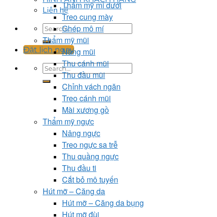
Thẩm mỹ mí dưới
Liên hệ
Treo cung mày
Ghép mô mí
Thẩm mỹ mũi
Đặt lịch ngay
Nâng mũi
Thu cánh mũi
Thu đầu mũi
Chỉnh vách ngăn
Treo cánh mũi
Mài xương gồ
Thẩm mỹ ngực
Nâng ngực
Treo ngực sa trễ
Thu quầng ngực
Thu đầu ti
Cắt bỏ mô tuyến
Hút mỡ – Căng da
Hút mỡ – Căng da bụng
Hút mỡ đùi