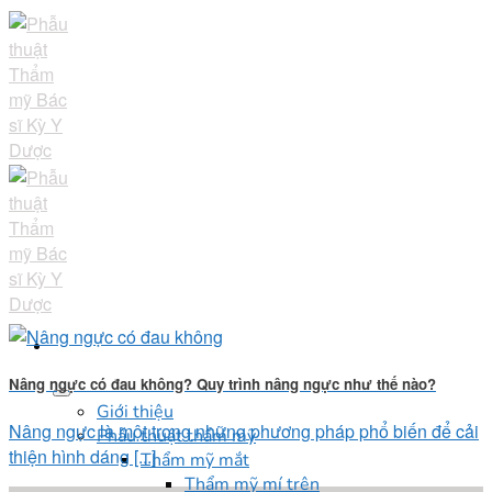
Skip
to
content
Nâng ngực có đau không? Quy trình nâng ngực như thế nào?
Giới thiệu
Nâng ngực là một trong những phương pháp phổ biến để cải
Phẫu thuật thẩm mỹ
thiện hình dáng [...]
Thẩm mỹ mắt
Thẩm mỹ mí trên