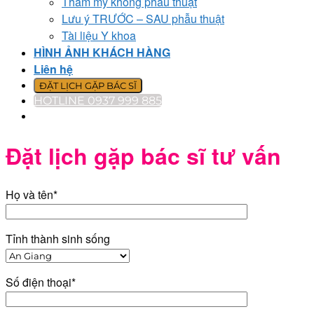
Thẩm mỹ không phẫu thuật
Lưu ý TRƯỚC – SAU phẫu thuật
Tài liệu Y khoa
HÌNH ẢNH KHÁCH HÀNG
Liên hệ
ĐẶT LỊCH GẶP BÁC SĨ
HOTLINE 0937 999 885
Đặt lịch gặp bác sĩ tư vấn
Họ và tên*
Tỉnh thành sinh sống
Số điện thoại*