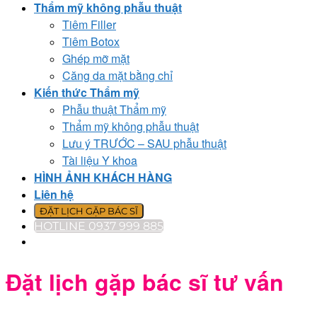
Thẩm mỹ không phẫu thuật
Tiêm Filler
Tiêm Botox
Ghép mỡ mặt
Căng da mặt bằng chỉ
Kiến thức Thẩm mỹ
Phẫu thuật Thẩm mỹ
Thẩm mỹ không phẫu thuật
Lưu ý TRƯỚC – SAU phẫu thuật
Tài liệu Y khoa
HÌNH ẢNH KHÁCH HÀNG
Liên hệ
ĐẶT LỊCH GẶP BÁC SĨ
HOTLINE 0937 999 885
Đặt lịch gặp bác sĩ tư vấn