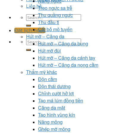
Nâng ngực
Liên hệ
Treo ngực sa trễ
Thu quầng ngực
Thu đầu ti
Cắt bỏ mô tuyến
Đặt lịch ngay
Hút mỡ – Căng da
Hút mỡ – Căng da bụng
Hút mỡ đùi
Hút mỡ – Căng da cánh tay
Hút mỡ – Căng da nọng cằm
Thẩm mỹ khác
Độn cằm
Độn thái dương
Chỉnh cười hở lợi
Tạo má lúm đồng tiền
Căng da mặt
Tạo hình vùng kín
Nâng mông
Ghép mỡ mông