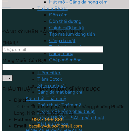
Hút mỡ - Căng da nọng cằm
Th8
Thẩm mỹ khác
Độn cằm
Độn thái dương
Chỉnh cười hở lợi
ĐĂNG KÝ NHẬN BẢN TIN VÀ ƯU ĐÃI
Tạo má lúm đồng tiền
Căng da mặt
EMAIL*
Tạo hình vùng kín
Nâng mông
Ghép mỡ mông
Mong Muốn Của Bạn
Thẩm mỹ không phẫu thuật
Tiêm Filler
Tiêm Botox
Ghép mỡ mặt
PHẪU THUẬT THẨM MỸ BÁC SĨ KỲ Y DƯỢC
Căng da mặt bằng chỉ
Kiến thức Thẩm mỹ
Địa chỉ:
Phẫu thuật Thẩm mỹ
- Cơ sở Nha Trang: 57-59 Cao Thắng, phường Phước
Thẩm mỹ không phẫu thuật
Long, Nha Trang, Khánh Hoà
Lưu ý TRƯỚC - SAU phẫu thuật
Hotline:
0937 999 885
Tài liệu Y khoa
Email:
bacsikyyduoc@gmail.com
HÌNH ẢNH KHÁCH HÀNG