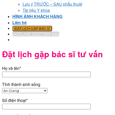
Lưu ý TRƯỚC – SAU phẫu thuật
Tài liệu Y khoa
HÌNH ẢNH KHÁCH HÀNG
Liên hệ
ĐẶT LỊCH GẶP BÁC SĨ
HOTLINE 0937 999 885
Đặt lịch gặp bác sĩ tư vấn
Họ và tên*
Tỉnh thành sinh sống
Số điện thoại*