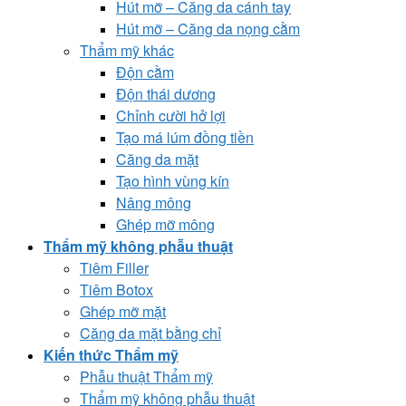
Hút mỡ – Căng da cánh tay
Hút mỡ – Căng da nọng cằm
Thẩm mỹ khác
Độn cằm
Độn thái dương
Chỉnh cười hở lợi
Tạo má lúm đồng tiền
Căng da mặt
Tạo hình vùng kín
Nâng mông
Ghép mỡ mông
Thẩm mỹ không phẫu thuật
Tiêm Filler
Tiêm Botox
Ghép mỡ mặt
Căng da mặt bằng chỉ
Kiến thức Thẩm mỹ
Phẫu thuật Thẩm mỹ
Thẩm mỹ không phẫu thuật