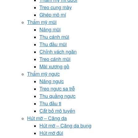
Treo cung mày
Ghép mô mí
Thẩm mỹ mũi
Nâng mũi
Thu cánh mũi
Thu đầu mũi
Chỉnh vách ngăn
Treo cánh mũi
Mài xương gồ
Thẩm mỹ ngực
Nâng ngực
Treo ngực sa trễ
Thu quầng ngực
Thu đầu ti
Cắt bỏ mô tuyến
Hút mỡ – Căng da
Hút mỡ – Căng da bụng
Hút mỡ đùi