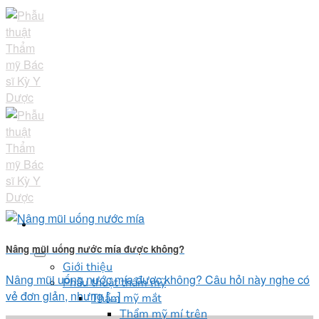
Skip
to
content
Nâng mũi uống nước mía được không?
Giới thiệu
Nâng mũi uống nước mía được không? Câu hỏi này nghe có
Phẫu thuật thẩm mỹ
vẻ đơn giản, nhưng [...]
Thẩm mỹ mắt
Thẩm mỹ mí trên