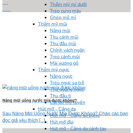
17
Thẩm mỹ mí dưới
Th5
Treo cung mày
Ghép mô mí
Thẩm mỹ mũi
Nâng mũi
Thu cánh mũi
Thu đầu mũi
Chỉnh vách ngăn
Treo cánh mũi
Mài xương gồ
Thẩm mỹ ngực
Nâng ngực
Treo ngực sa trễ
Thu quầng ngực
Thu đầu ti
Nâng mũi uống nước mía được không?
Cắt bỏ mô tuyến
Hút mỡ - Căng da
Sau Nâng Mũi Uống Nước Mía Được Không? Chào các bạn
Hút mỡ - Căng da bụng
đọc giả yêu thích [...]
Hút mỡ đùi
Hút mỡ - Căng da cánh tay
31