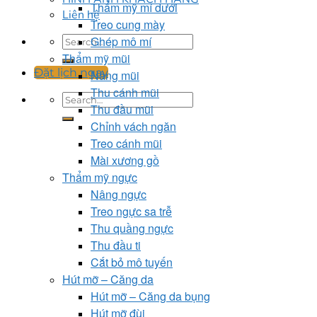
Thẩm mỹ mí dưới
Liên hệ
Treo cung mày
Ghép mô mí
Thẩm mỹ mũi
Đặt lịch ngay
Nâng mũi
Thu cánh mũi
Thu đầu mũi
Chỉnh vách ngăn
Treo cánh mũi
Mài xương gồ
Thẩm mỹ ngực
Nâng ngực
Treo ngực sa trễ
Thu quầng ngực
Thu đầu ti
Cắt bỏ mô tuyến
Hút mỡ – Căng da
Hút mỡ – Căng da bụng
Hút mỡ đùi