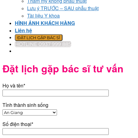
Thẩm mỹ không phẫu thuật
Lưu ý TRƯỚC – SAU phẫu thuật
Tài liệu Y khoa
HÌNH ẢNH KHÁCH HÀNG
Liên hệ
ĐẶT LỊCH GẶP BÁC SĨ
HOTLINE 0937 999 885
Đặt lịch gặp bác sĩ tư vấn
Họ và tên*
Tỉnh thành sinh sống
Số điện thoại*