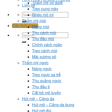
Thẩm mỹ mí dưới
Liên hệ
Treo cung mày
Ghép mô mí
Thẩm mỹ mũi
Đặt lịch ngay
Nâng mũi
Thu cánh mũi
Thu đầu mũi
Chỉnh vách ngăn
Treo cánh mũi
Mài xương gồ
Thẩm mỹ ngực
Nâng ngực
Treo ngực sa trễ
Thu quầng ngực
Thu đầu ti
Cắt bỏ mô tuyến
Hút mỡ – Căng da
Hút mỡ – Căng da bụng
Hút mỡ đùi