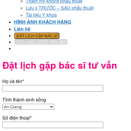
Thẩm mỹ không phẫu thuật
Lưu ý TRƯỚC – SAU phẫu thuật
Tài liệu Y khoa
HÌNH ẢNH KHÁCH HÀNG
Liên hệ
ĐẶT LỊCH GẶP BÁC SĨ
HOTLINE 0937 999 885
Đặt lịch gặp bác sĩ tư vấn
Họ và tên*
Tỉnh thành sinh sống
Số điện thoại*