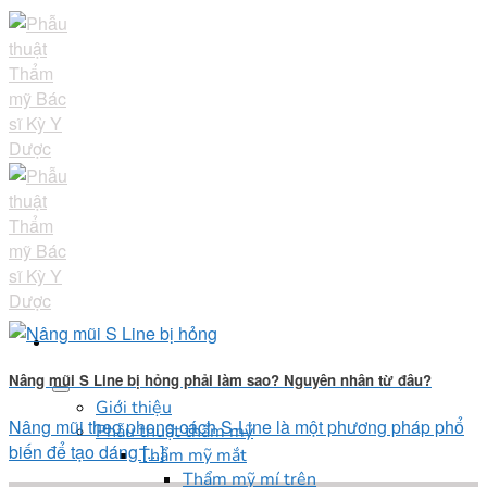
Skip
to
content
Nâng mũi S Line bị hỏng phải làm sao? Nguyên nhân từ đâu?
Giới thiệu
Nâng mũi theo phong cách S-Line là một phương pháp phổ
Phẫu thuật thẩm mỹ
biến để tạo dáng [...]
Thẩm mỹ mắt
Thẩm mỹ mí trên