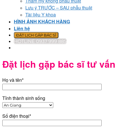
Thẩm mỹ không phẫu thuật
Lưu ý TRƯỚC – SAU phẫu thuật
Tài liệu Y khoa
HÌNH ẢNH KHÁCH HÀNG
Liên hệ
ĐẶT LỊCH GẶP BÁC SĨ
HOTLINE 0937 999 885
Đặt lịch gặp bác sĩ tư vấn
Họ và tên*
Tỉnh thành sinh sống
Số điện thoại*