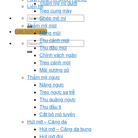
Thẩm mỹ mí dưới
Liên hệ
Treo cung mày
Ghép mô mí
Thẩm mỹ mũi
Đặt lịch ngay
Nâng mũi
Thu cánh mũi
Thu đầu mũi
Chỉnh vách ngăn
Treo cánh mũi
Mài xương gồ
Thẩm mỹ ngực
Nâng ngực
Treo ngực sa trễ
Thu quầng ngực
Thu đầu ti
Cắt bỏ mô tuyến
Hút mỡ – Căng da
Hút mỡ – Căng da bụng
Hút mỡ đùi