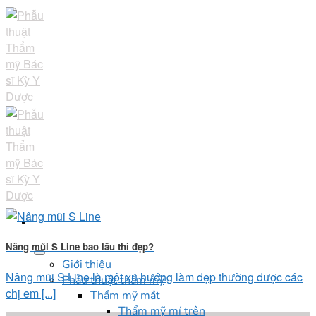
Skip
to
content
Nâng mũi S Line bao lâu thì đẹp?
Giới thiệu
Nâng mũi S Line là một xu hướng làm đẹp thường được các
Phẫu thuật thẩm mỹ
chị em [...]
Thẩm mỹ mắt
Thẩm mỹ mí trên