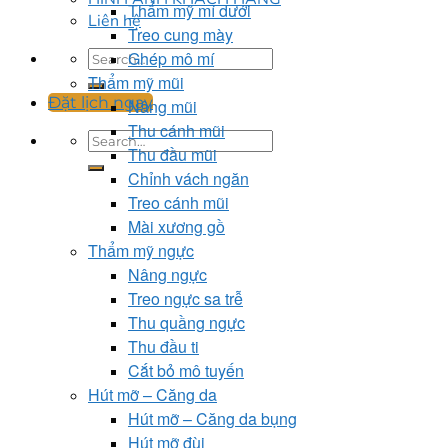
Thẩm mỹ mí dưới
Liên hệ
Treo cung mày
Ghép mô mí
Thẩm mỹ mũi
Đặt lịch ngay
Nâng mũi
Thu cánh mũi
Thu đầu mũi
Chỉnh vách ngăn
Treo cánh mũi
Mài xương gồ
Thẩm mỹ ngực
Nâng ngực
Treo ngực sa trễ
Thu quầng ngực
Thu đầu ti
Cắt bỏ mô tuyến
Hút mỡ – Căng da
Hút mỡ – Căng da bụng
Hút mỡ đùi