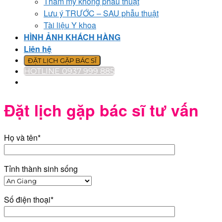
Thẩm mỹ không phẫu thuật
Lưu ý TRƯỚC – SAU phẫu thuật
Tài liệu Y khoa
HÌNH ẢNH KHÁCH HÀNG
Liên hệ
ĐẶT LỊCH GẶP BÁC SĨ
HOTLINE 0937 999 885
Đặt lịch gặp bác sĩ tư vấn
Họ và tên*
Tỉnh thành sinh sống
Số điện thoại*