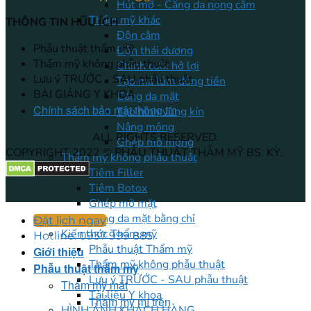
Hút mỡ - Căng da nọng cằm
Thẩm mỹ khác
THÔNG TIN HŨU ÍCH
Độn cằm
Phẫu thuật thẩm mỹ
Độn thái dương
Thẩm mỹ không phẫu thuật
Chỉnh cười hở lợi
Lưu ý TRƯỚC - SAU phẫu thuật
Tạo má lúm đồng tiền
BÀI GIẢNG Y KHOA
Căng da mặt
Chính sách bảo mật thông tin
Tạo hình vùng kín
Nâng mông
ALL RIGHTS RESERVED.
Ghép mỡ mông
COPYRIGHT 2022 © PHẪU THUẬT THẪM MỸ BS. KỲ.
Thẩm mỹ không phẫu thuật
Tiêm Filler
Tiêm Botox
Ghép mỡ mặt
Căng da mặt bằng chỉ
Đặt lịch ngay
Kiến thức Thẩm mỹ
Hotline: 0937 999 885
Phẫu thuật Thẩm mỹ
Giới thiệu
Thẩm mỹ không phẫu thuật
Phẫu thuật thẩm mỹ
Lưu ý TRƯỚC - SAU phẫu thuật
Thẩm mỹ mắt
Tài liệu Y khoa
Thẩm mỹ mí trên
HÌNH ẢNH KHÁCH HÀNG