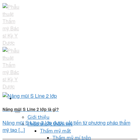
Skip
to
content
Nâng mũi S Line 2 lớp là gì?
Giới thiệu
Nâng mũi S Line 2 lớp được cải tiến từ phương pháp thẩm
Phẫu thuật thẩm mỹ
mỹ tạo [...]
Thẩm mỹ mắt
Thẩm mỹ mí trên