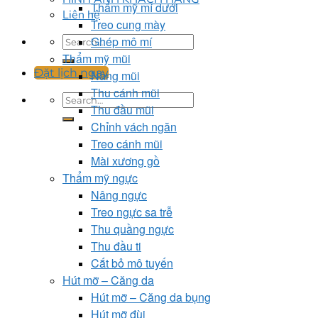
Thẩm mỹ mí dưới
Liên hệ
Treo cung mày
Ghép mô mí
Thẩm mỹ mũi
Đặt lịch ngay
Nâng mũi
Thu cánh mũi
Thu đầu mũi
Chỉnh vách ngăn
Treo cánh mũi
Mài xương gồ
Thẩm mỹ ngực
Nâng ngực
Treo ngực sa trễ
Thu quầng ngực
Thu đầu ti
Cắt bỏ mô tuyến
Hút mỡ – Căng da
Hút mỡ – Căng da bụng
Hút mỡ đùi