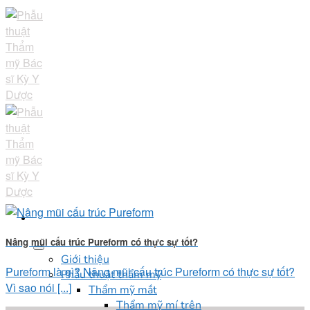
Skip
to
content
Nâng mũi cấu trúc Pureform có thực sự tốt?
Giới thiệu
Pureform là gì? Nâng mũi cấu trúc Pureform có thực sự tốt?
Phẫu thuật thẩm mỹ
Vì sao nói [...]
Thẩm mỹ mắt
Thẩm mỹ mí trên