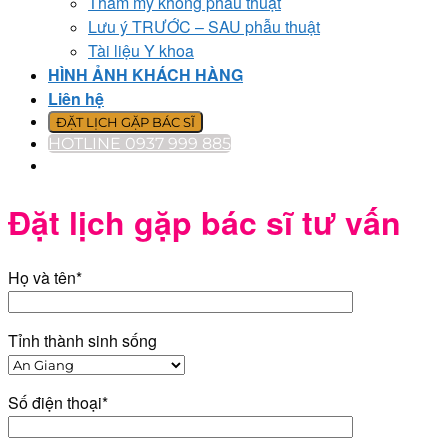
Thẩm mỹ không phẫu thuật
Lưu ý TRƯỚC – SAU phẫu thuật
Tài liệu Y khoa
HÌNH ẢNH KHÁCH HÀNG
Liên hệ
ĐẶT LỊCH GẶP BÁC SĨ
HOTLINE 0937 999 885
Đặt lịch gặp bác sĩ tư vấn
Họ và tên*
Tỉnh thành sinh sống
Số điện thoại*