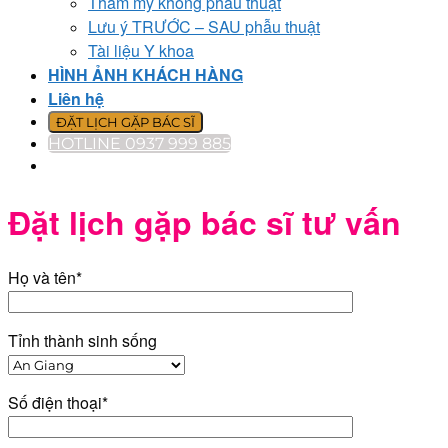
Thẩm mỹ không phẫu thuật
Lưu ý TRƯỚC – SAU phẫu thuật
Tài liệu Y khoa
HÌNH ẢNH KHÁCH HÀNG
Liên hệ
ĐẶT LỊCH GẶP BÁC SĨ
HOTLINE 0937 999 885
Đặt lịch gặp bác sĩ tư vấn
Họ và tên*
Tỉnh thành sinh sống
Số điện thoại*