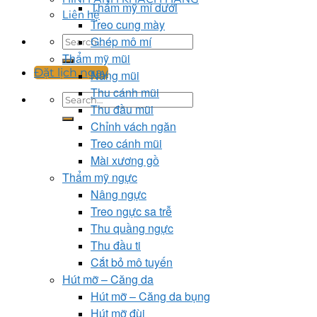
Thẩm mỹ mí dưới
Liên hệ
Treo cung mày
Ghép mô mí
Thẩm mỹ mũi
Đặt lịch ngay
Nâng mũi
Thu cánh mũi
Thu đầu mũi
Chỉnh vách ngăn
Treo cánh mũi
Mài xương gồ
Thẩm mỹ ngực
Nâng ngực
Treo ngực sa trễ
Thu quầng ngực
Thu đầu ti
Cắt bỏ mô tuyến
Hút mỡ – Căng da
Hút mỡ – Căng da bụng
Hút mỡ đùi