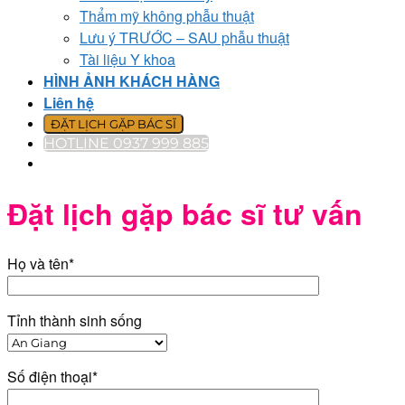
Thẩm mỹ không phẫu thuật
Lưu ý TRƯỚC – SAU phẫu thuật
Tài liệu Y khoa
HÌNH ẢNH KHÁCH HÀNG
Liên hệ
ĐẶT LỊCH GẶP BÁC SĨ
HOTLINE 0937 999 885
Đặt lịch gặp bác sĩ tư vấn
Họ và tên*
Tỉnh thành sinh sống
Số điện thoại*