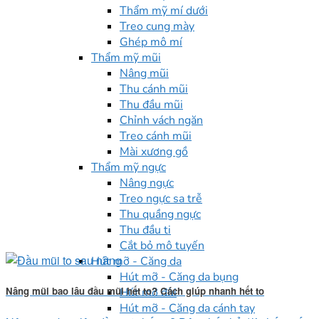
Thẩm mỹ mí dưới
Treo cung mày
Ghép mô mí
Thẩm mỹ mũi
Nâng mũi
Thu cánh mũi
Thu đầu mũi
Chỉnh vách ngăn
Treo cánh mũi
Mài xương gồ
Thẩm mỹ ngực
Nâng ngực
Treo ngực sa trễ
Thu quầng ngực
Thu đầu ti
Cắt bỏ mô tuyến
Hút mỡ - Căng da
Hút mỡ - Căng da bụng
Nâng mũi bao lâu đầu mũi hết to? Cách giúp nhanh hết to
Hút mỡ đùi
Hút mỡ - Căng da cánh tay