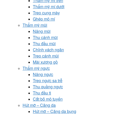
Thẩm mỹ mí trên
Thẩm mỹ mí dưới
Treo cung mày
Ghép mô mí
Thẩm mỹ mũi
Nâng mũi
Thu cánh mũi
Thu đầu mũi
Chỉnh vách ngăn
Treo cánh mũi
Mài xương gồ
Thẩm mỹ ngực
Nâng ngực
Treo ngực sa trễ
Thu quầng ngực
Thu đầu ti
Cắt bỏ mô tuyến
Hút mỡ – Căng da
Hút mỡ – Căng da bụng