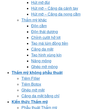
Hút mỡ đùi
Hút mỡ – Căng da cánh tay
Hút mỡ – Căng da nọng cằm
Thẩm mỹ khác
Độn cằm
Độn thái dương
Chỉnh cười hở lợi
Tạo má lúm đồng tiền
Căng da mặt
Tạo hình vùng kín
Nâng mông
Ghép mỡ mông
Thẩm mỹ không phẫu thuật
Tiêm Filler
Tiêm Botox
Ghép mỡ mặt
Căng da mặt bằng chỉ
Kiến thức Thẩm mỹ
Phẫu thuật Thẩm mỹ