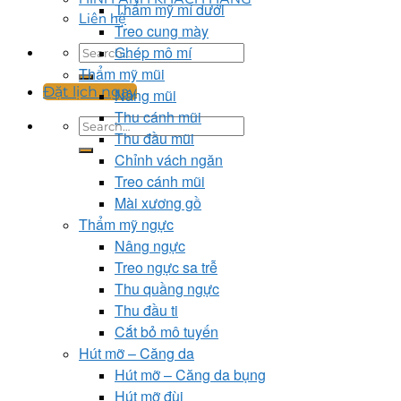
Thẩm mỹ mí dưới
Liên hệ
Treo cung mày
Ghép mô mí
Thẩm mỹ mũi
Đặt lịch ngay
Nâng mũi
Thu cánh mũi
Thu đầu mũi
Chỉnh vách ngăn
Treo cánh mũi
Mài xương gồ
Thẩm mỹ ngực
Nâng ngực
Treo ngực sa trễ
Thu quầng ngực
Thu đầu ti
Cắt bỏ mô tuyến
Hút mỡ – Căng da
Hút mỡ – Căng da bụng
Hút mỡ đùi