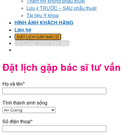
Thẩm mỹ không phẫu thuật
Lưu ý TRƯỚC – SAU phẫu thuật
Tài liệu Y khoa
HÌNH ẢNH KHÁCH HÀNG
Liên hệ
ĐẶT LỊCH GẶP BÁC SĨ
HOTLINE 0937 999 885
Đặt lịch gặp bác sĩ tư vấn
Họ và tên*
Tỉnh thành sinh sống
Số điện thoại*