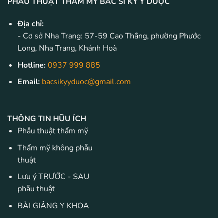
PHẪU THUẬT THẨM MỸ BÁC SĨ KỲ Y DƯỢC
Địa chỉ:
- Cơ sở Nha Trang: 57-59 Cao Thắng, phường Phước
Long, Nha Trang, Khánh Hoà
Hotline:
0937 999 885
Email:
bacsikyyduoc@gmail.com
THÔNG TIN HŨU ÍCH
Phẫu thuật thẩm mỹ
Thẩm mỹ không phẫu
thuật
Lưu ý TRƯỚC - SAU
phẫu thuật
BÀI GIẢNG Y KHOA