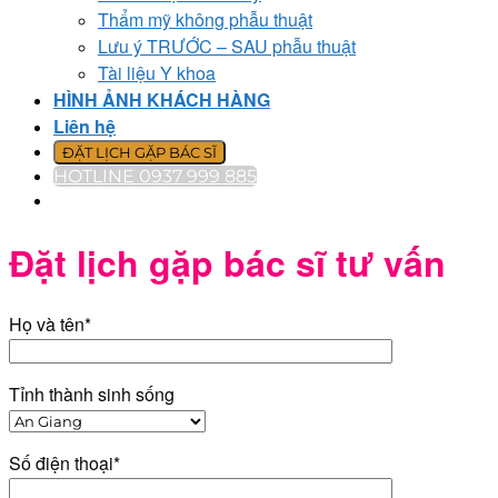
Thẩm mỹ không phẫu thuật
Lưu ý TRƯỚC – SAU phẫu thuật
Tài liệu Y khoa
HÌNH ẢNH KHÁCH HÀNG
Liên hệ
ĐẶT LỊCH GẶP BÁC SĨ
HOTLINE 0937 999 885
Đặt lịch gặp bác sĩ tư vấn
Họ và tên*
Tỉnh thành sinh sống
Số điện thoại*