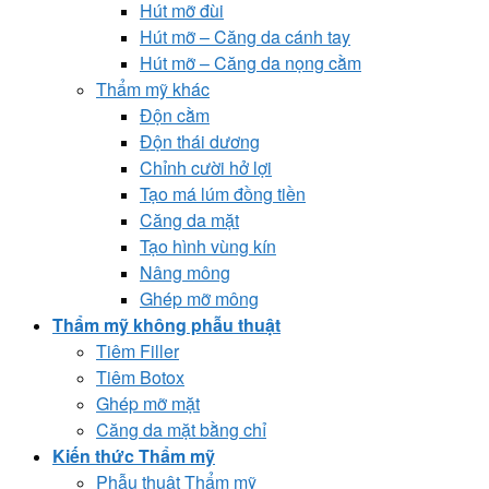
Hút mỡ đùi
Hút mỡ – Căng da cánh tay
Hút mỡ – Căng da nọng cằm
Thẩm mỹ khác
Độn cằm
Độn thái dương
Chỉnh cười hở lợi
Tạo má lúm đồng tiền
Căng da mặt
Tạo hình vùng kín
Nâng mông
Ghép mỡ mông
Thẩm mỹ không phẫu thuật
Tiêm Filler
Tiêm Botox
Ghép mỡ mặt
Căng da mặt bằng chỉ
Kiến thức Thẩm mỹ
Phẫu thuật Thẩm mỹ