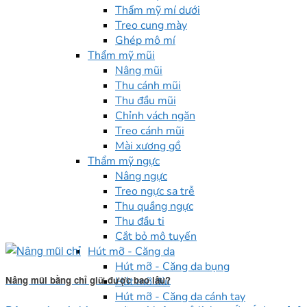
Thẩm mỹ mí dưới
Treo cung mày
Ghép mô mí
Thẩm mỹ mũi
Nâng mũi
Thu cánh mũi
Thu đầu mũi
Chỉnh vách ngăn
Treo cánh mũi
Mài xương gồ
Thẩm mỹ ngực
Nâng ngực
Treo ngực sa trễ
Thu quầng ngực
Thu đầu ti
Cắt bỏ mô tuyến
Hút mỡ - Căng da
Hút mỡ - Căng da bụng
Nâng mũi bằng chỉ giữ được bao lâu?
Hút mỡ đùi
Hút mỡ - Căng da cánh tay