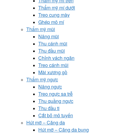
Thẩm mỹ mí trên
Thẩm mỹ mí dưới
Treo cung mày
Ghép mô mí
Thẩm mỹ mũi
Nâng mũi
Thu cánh mũi
Thu đầu mũi
Chỉnh vách ngăn
Treo cánh mũi
Mài xương gồ
Thẩm mỹ ngực
Nâng ngực
Treo ngực sa trễ
Thu quầng ngực
Thu đầu ti
Cắt bỏ mô tuyến
Hút mỡ – Căng da
Hút mỡ – Căng da bụng