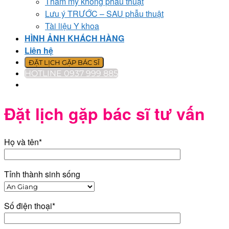
Thẩm mỹ không phẫu thuật
Lưu ý TRƯỚC – SAU phẫu thuật
Tài liệu Y khoa
HÌNH ẢNH KHÁCH HÀNG
Liên hệ
ĐẶT LỊCH GẶP BÁC SĨ
HOTLINE 0937 999 885
Đặt lịch gặp bác sĩ tư vấn
Họ và tên*
Tỉnh thành sinh sống
Số điện thoại*