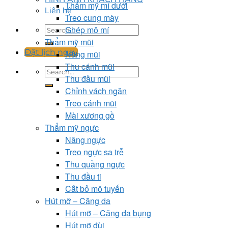
Thẩm mỹ mí dưới
Liên hệ
Treo cung mày
Ghép mô mí
Thẩm mỹ mũi
Đặt lịch ngay
Nâng mũi
Thu cánh mũi
Thu đầu mũi
Chỉnh vách ngăn
Treo cánh mũi
Mài xương gồ
Thẩm mỹ ngực
Nâng ngực
Treo ngực sa trễ
Thu quầng ngực
Thu đầu ti
Cắt bỏ mô tuyến
Hút mỡ – Căng da
Hút mỡ – Căng da bụng
Hút mỡ đùi