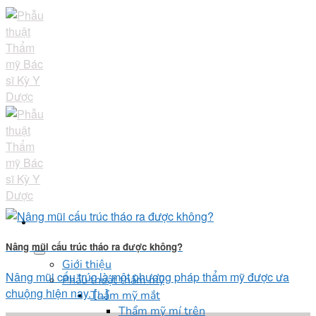
Skip
to
content
Nâng mũi cấu trúc tháo ra được không?
Giới thiệu
Nâng mũi cấu trúc là một phương pháp thẩm mỹ được ưa
Phẫu thuật thẩm mỹ
chuộng hiện nay. [...]
Thẩm mỹ mắt
Thẩm mỹ mí trên