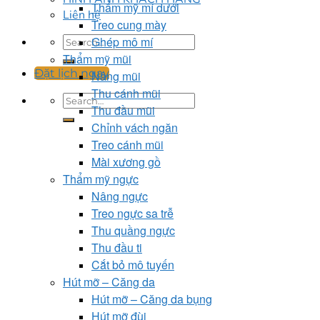
Thẩm mỹ mí dưới
Liên hệ
Treo cung mày
Ghép mô mí
Thẩm mỹ mũi
Đặt lịch ngay
Nâng mũi
Thu cánh mũi
Thu đầu mũi
Chỉnh vách ngăn
Treo cánh mũi
Mài xương gồ
Thẩm mỹ ngực
Nâng ngực
Treo ngực sa trễ
Thu quầng ngực
Thu đầu ti
Cắt bỏ mô tuyến
Hút mỡ – Căng da
Hút mỡ – Căng da bụng
Hút mỡ đùi