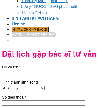
Thẩm mỹ không phẫu thuật
Lưu ý TRƯỚC – SAU phẫu thuật
Tài liệu Y khoa
HÌNH ẢNH KHÁCH HÀNG
Liên hệ
ĐẶT LỊCH GẶP BÁC SĨ
HOTLINE 0937 999 885
Đặt lịch gặp bác sĩ tư vấn
Họ và tên*
Tỉnh thành sinh sống
Số điện thoại*