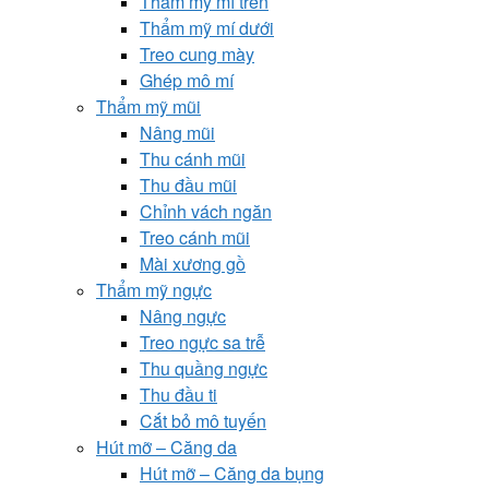
Thẩm mỹ mí trên
Thẩm mỹ mí dưới
Treo cung mày
Ghép mô mí
Thẩm mỹ mũi
Nâng mũi
Thu cánh mũi
Thu đầu mũi
Chỉnh vách ngăn
Treo cánh mũi
Mài xương gồ
Thẩm mỹ ngực
Nâng ngực
Treo ngực sa trễ
Thu quầng ngực
Thu đầu ti
Cắt bỏ mô tuyến
Hút mỡ – Căng da
Hút mỡ – Căng da bụng