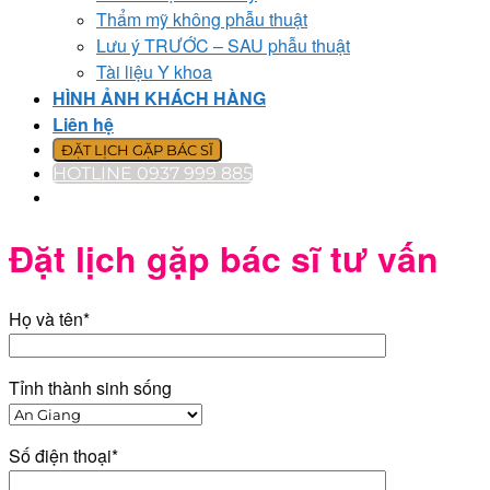
Thẩm mỹ không phẫu thuật
Lưu ý TRƯỚC – SAU phẫu thuật
Tài liệu Y khoa
HÌNH ẢNH KHÁCH HÀNG
Liên hệ
ĐẶT LỊCH GẶP BÁC SĨ
HOTLINE 0937 999 885
Đặt lịch gặp bác sĩ tư vấn
Họ và tên*
Tỉnh thành sinh sống
Số điện thoại*