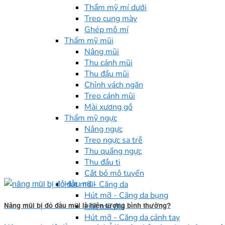
Thẩm mỹ mí dưới
Treo cung mày
Ghép mô mí
Thẩm mỹ mũi
Nâng mũi
Thu cánh mũi
Thu đầu mũi
Chỉnh vách ngăn
Treo cánh mũi
Mài xương gồ
Thẩm mỹ ngực
Nâng ngực
Treo ngực sa trễ
Thu quầng ngực
Thu đầu ti
Cắt bỏ mô tuyến
Hút mỡ - Căng da
Hút mỡ - Căng da bụng
Nâng mũi bị đỏ đầu mũi là hiện tượng bình thường?
Hút mỡ đùi
Hút mỡ - Căng da cánh tay