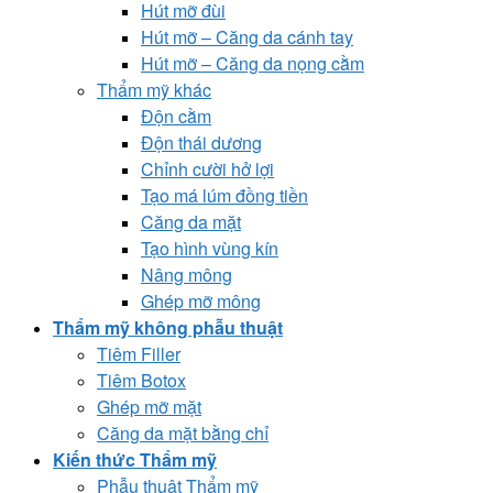
Hút mỡ đùi
Hút mỡ – Căng da cánh tay
Hút mỡ – Căng da nọng cằm
Thẩm mỹ khác
Độn cằm
Độn thái dương
Chỉnh cười hở lợi
Tạo má lúm đồng tiền
Căng da mặt
Tạo hình vùng kín
Nâng mông
Ghép mỡ mông
Thẩm mỹ không phẫu thuật
Tiêm Filler
Tiêm Botox
Ghép mỡ mặt
Căng da mặt bằng chỉ
Kiến thức Thẩm mỹ
Phẫu thuật Thẩm mỹ