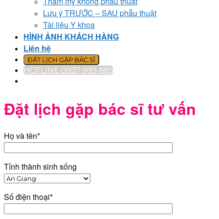
Thẩm mỹ không phẫu thuật
Lưu ý TRƯỚC – SAU phẫu thuật
Tài liệu Y khoa
HÌNH ẢNH KHÁCH HÀNG
Liên hệ
ĐẶT LỊCH GẶP BÁC SĨ
HOTLINE 0937 999 885
Đặt lịch gặp bác sĩ tư vấn
Họ và tên*
Tỉnh thành sinh sống
Số điện thoại*