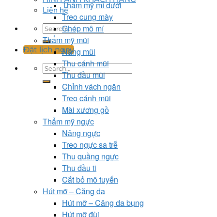
Thẩm mỹ mí dưới
Liên hệ
Treo cung mày
Ghép mô mí
Thẩm mỹ mũi
Đặt lịch ngay
Nâng mũi
Thu cánh mũi
Thu đầu mũi
Chỉnh vách ngăn
Treo cánh mũi
Mài xương gồ
Thẩm mỹ ngực
Nâng ngực
Treo ngực sa trễ
Thu quầng ngực
Thu đầu ti
Cắt bỏ mô tuyến
Hút mỡ – Căng da
Hút mỡ – Căng da bụng
Hút mỡ đùi