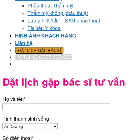
Phẫu thuật Thẩm mỹ
Thẩm mỹ không phẫu thuật
Lưu ý TRƯỚC – SAU phẫu thuật
Tài liệu Y khoa
HÌNH ẢNH KHÁCH HÀNG
Liên hệ
ĐẶT LỊCH GẶP BÁC SĨ
HOTLINE 0937 999 885
Đặt lịch gặp bác sĩ tư vấn
Họ và tên*
Tỉnh thành sinh sống
Số điện thoại*