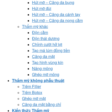
Hút mỡ – Căng da bụng
Hút mỡ đùi
Hút mỡ – Căng da cánh tay
Hút mỡ – Căng da nọng cằm
Thẩm mỹ khác
Độn cằm
Độn thái dương
Chỉnh cười hở lợi
Tạo má lúm đồng tiền
Căng da mặt
Tạo hình vùng kín
Nâng mông
Ghép mỡ mông
Thẩm mỹ không phẫu thuật
Tiêm Filler
Tiêm Botox
Ghép mỡ mặt
Căng da mặt bằng chỉ
Kiến thức Thẩm mỹ