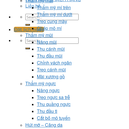
Thẩm mỹ mắt
Liên hệ
Thẩm mỹ mí trên
Thẩm mỹ mí dưới
Treo cung mày
Ghép mô mí
Đặt lịch ngay
Thẩm mỹ mũi
Nâng mũi
Thu cánh mũi
Thu đầu mũi
Chỉnh vách ngăn
Treo cánh mũi
Mài xương gồ
Thẩm mỹ ngực
Nâng ngực
Treo ngực sa trễ
Thu quầng ngực
Thu đầu ti
Cắt bỏ mô tuyến
Hút mỡ – Căng da