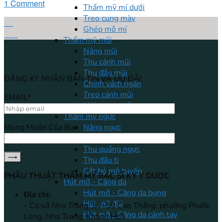
1 Comment
Thẩm mỹ mí dưới
Treo cung mày
07
Ghép mô mí
Th7
Thẩm mỹ mũi
Nâng mũi
Thu cánh mũi
Thu đầu mũi
ĐĂNG KÝ NHẬN BẢN TIN VÀ ƯU ĐÃI
Chỉnh vách ngăn
Treo cánh mũi
EMAIL*
Mài xương gồ
Thẩm mỹ ngực
Nâng ngực
Mong Muốn Của Bạn
Treo ngực sa trễ
Thu quầng ngực
Thu đầu ti
Cắt bỏ mô tuyến
PHẪU THUẬT THẨM MỸ BÁC SĨ KỲ Y DƯỢC
Hút mỡ - Căng da
Hút mỡ - Căng da bụng
Địa chỉ:
Hút mỡ đùi
- Cơ sở Nha Trang: 57-59 Cao Thắng, phường Phước
Hút mỡ - Căng da cánh tay
Long, Nha Trang, Khánh Hoà