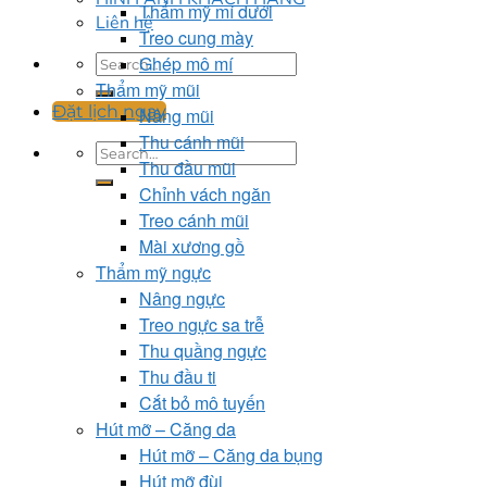
Thẩm mỹ mí dưới
Liên hệ
Treo cung mày
Ghép mô mí
Thẩm mỹ mũi
Đặt lịch ngay
Nâng mũi
Thu cánh mũi
Thu đầu mũi
Chỉnh vách ngăn
Treo cánh mũi
Mài xương gồ
Thẩm mỹ ngực
Nâng ngực
Treo ngực sa trễ
Thu quầng ngực
Thu đầu ti
Cắt bỏ mô tuyến
Hút mỡ – Căng da
Hút mỡ – Căng da bụng
Hút mỡ đùi