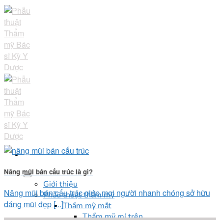
Skip
to
content
Nâng mũi bán cấu trúc là gì?
Giới thiệu
Nâng mũi bán cấu trúc giúp mọi người nhanh chóng sở hữu
Phẫu thuật thẩm mỹ
dáng mũi đẹp [...]
Thẩm mỹ mắt
Thẩm mỹ mí trên