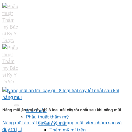
Skip
to
content
Nâng mũi ăn trái cây gì? 8 loại trái cây tốt nhất sau khi nâng mũi
Giới thiệu
Phẫu thuật thẩm mỹ
Nâng mũi ăn trái cây gì? Sau nâng mũi, việc chăm sóc và
Thẩm mỹ mắt
duy trì [...]
Thẩm mỹ mí trên