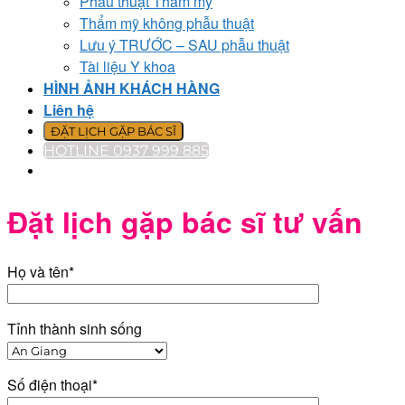
Phẫu thuật Thẩm mỹ
Thẩm mỹ không phẫu thuật
Lưu ý TRƯỚC – SAU phẫu thuật
Tài liệu Y khoa
HÌNH ẢNH KHÁCH HÀNG
Liên hệ
ĐẶT LỊCH GẶP BÁC SĨ
HOTLINE 0937 999 885
Đặt lịch gặp bác sĩ tư vấn
Họ và tên*
Tỉnh thành sinh sống
Số điện thoại*