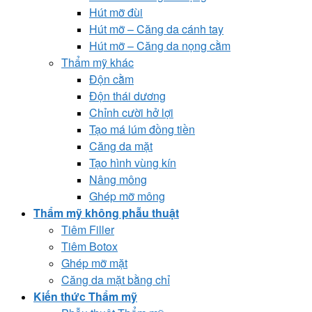
Hút mỡ đùi
Hút mỡ – Căng da cánh tay
Hút mỡ – Căng da nọng cằm
Thẩm mỹ khác
Độn cằm
Độn thái dương
Chỉnh cười hở lợi
Tạo má lúm đồng tiền
Căng da mặt
Tạo hình vùng kín
Nâng mông
Ghép mỡ mông
Thẩm mỹ không phẫu thuật
Tiêm Filler
Tiêm Botox
Ghép mỡ mặt
Căng da mặt bằng chỉ
Kiến thức Thẩm mỹ