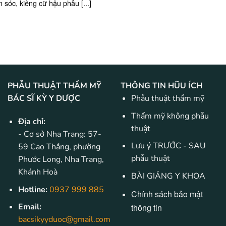
 sóc, kiêng cữ hậu phẫu [...]
PHẪU THUẬT THẨM MỸ
THÔNG TIN HŨU ÍCH
BÁC SĨ KỲ Y DƯỢC
Phẫu thuật thẩm mỹ
Thẩm mỹ không phẫu
Địa chỉ:
thuật
- Cơ sở Nha Trang: 57-
Lưu ý TRƯỚC - SAU
59 Cao Thắng, phường
phẫu thuật
Phước Long, Nha Trang,
Khánh Hoà
BÀI GIẢNG Y KHOA
Hotline:
0937 999 885
Chính sách bảo mật
Email:
thông tin
bacsikyyduoc@gmail.com