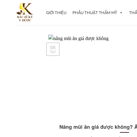
Skip
to
GIỚI THIỆU
PHẪU THUẬT THẨM MỸ
THẨ
content
06
Th7
Nâng mũi ăn giá được không? Ă