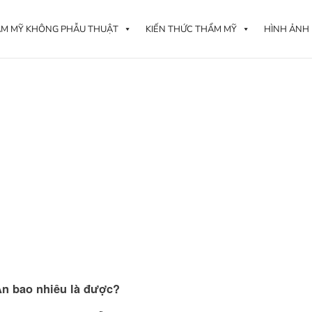
M MỸ KHÔNG PHẪU THUẬT
KIẾN THỨC THẨM MỸ
HÌNH ẢNH
n bao nhiêu là được?