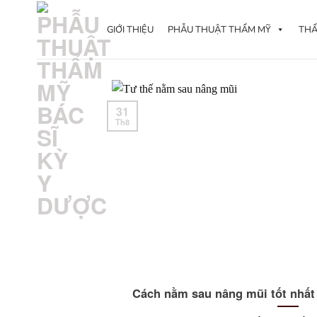
Skip
to
GIỚI THIỆU
PHẪU THUẬT THẨM MỸ
THẨ
content
31
Th8
Cách nằm sau nâng mũi tốt nhất 