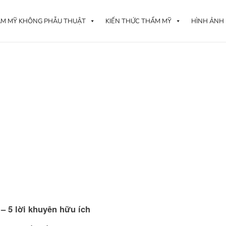
M MỸ KHÔNG PHẪU THUẬT
KIẾN THỨC THẨM MỸ
HÌNH ẢNH
– 5 lời khuyên hữu ích