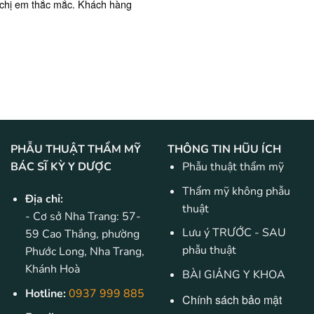
 chị em thắc mắc. Khách hàng
PHẪU THUẬT THẨM MỸ
THÔNG TIN HŨU ÍCH
BÁC SĨ KỲ Y DƯỢC
Phẫu thuật thẩm mỹ
Thẩm mỹ không phẫu
Địa chỉ:
thuật
- Cơ sở Nha Trang: 57-
Lưu ý TRƯỚC - SAU
59 Cao Thắng, phường
phẫu thuật
Phước Long, Nha Trang,
Khánh Hoà
BÀI GIẢNG Y KHOA
Hotline:
0937 999 885
Chính sách bảo mật